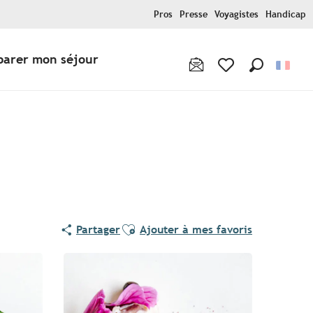
Pros
Presse
Voyagistes
Handicap
parer mon séjour
Recherche
Voir les favoris
Pur Beurre
Ajouter aux favoris
Partager
Ajouter à mes favoris