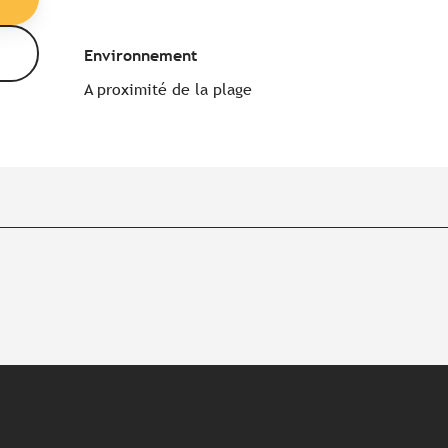
Environnement
Environnement
A proximité de la plage