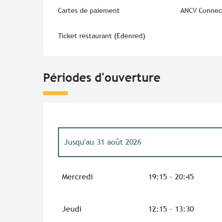
Cartes de paiement
ANCV Connec
Ticket restaurant (Edenred)
Périodes d'ouverture
Jusqu'au
31 août 2026
Du
1 janvier 2026
au
30 juin 2026
Mercredi
19:15 - 20:45
Du
1 septembre 2026
au
30 juin 2027
Jeudi
12:15 - 13:30