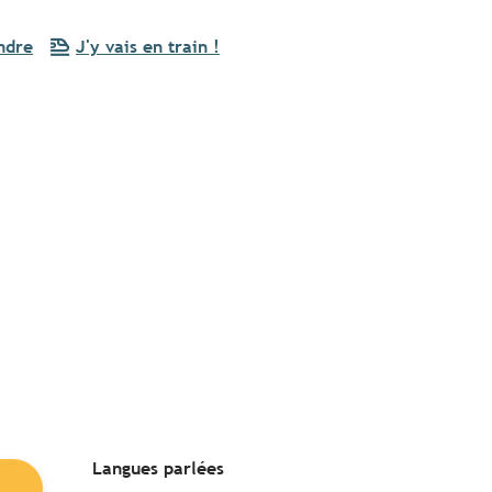
ndre
J'y vais en train !
Langues parlées
Langues parlées