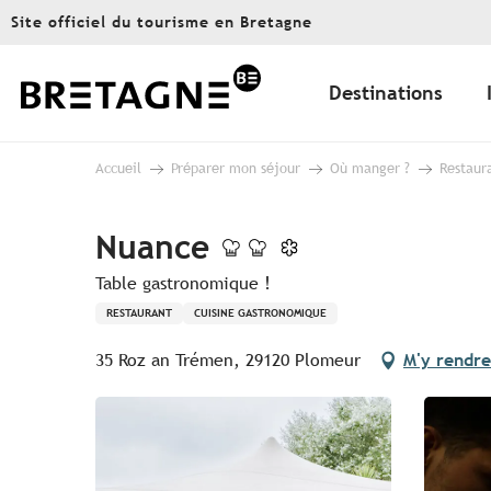
Aller
Site officiel du tourisme en Bretagne
au
contenu
principal
Destinations
Accueil
Préparer mon séjour
Où manger ?
Restaur
Nuance
Table gastronomique !
RESTAURANT
CUISINE GASTRONOMIQUE
35 Roz an Trémen, 29120 Plomeur
M'y rendre