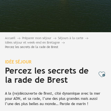
Accueil
Préparer mon séjour
Séjours à la carte
Idées séjour et week-end en Bretagne
Percez les secrets de la rade de Brest
IDÉE SÉJOUR
Percez les secrets de
Ajo
la rade de Brest
A la (re)découverte de Brest, cité dynamique avec la mer
pour ADN, et sa rade, l’une des plus grandes mais aussi
l’une des plus belles au monde… Parole de marin !