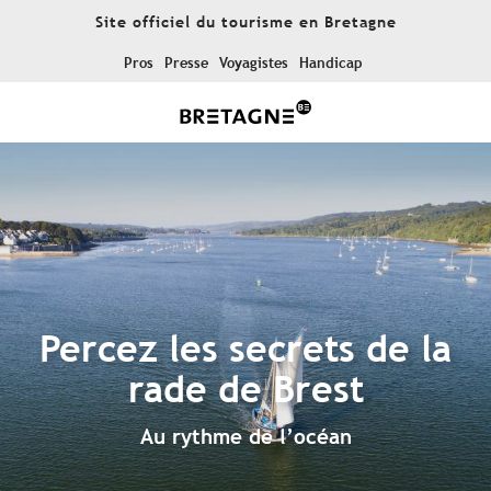
Aller
Site officiel du tourisme en Bretagne
au
contenu
Pros
Presse
Voyagistes
Handicap
principal
Percez les secrets de la
rade de Brest
Au rythme de l’océan