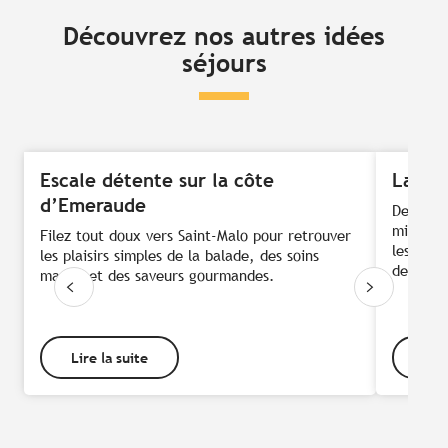
Découvrez nos autres idées
séjours
Escale détente sur la côte
La rou
d’Emeraude
De la Me
milieu d
Filez tout doux vers Saint-Malo pour retrouver
les port
les plaisirs simples de la balade, des soins
de côte
marins et des saveurs gourmandes.
Lire la suite
Lire