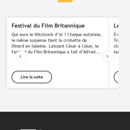
Festival du Film Britannique
Les Tr
Qui aura le Hitchcock d’or ? Chaque automne,
Événemen
le même suspense tient la croisette de
Trans M
Dinard en haleine. Laissant César à César, le
chaque h
Festival du Film Britannique a fait d’Alfred...
tendanc
Lire la suite
Lire