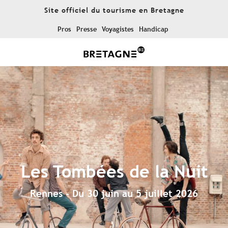
Aller
Site officiel du tourisme en Bretagne
au
contenu
Pros
Presse
Voyagistes
Handicap
principal
Les Tombées de la Nuit
Rennes - Du 30 juin au 5 juillet 2026