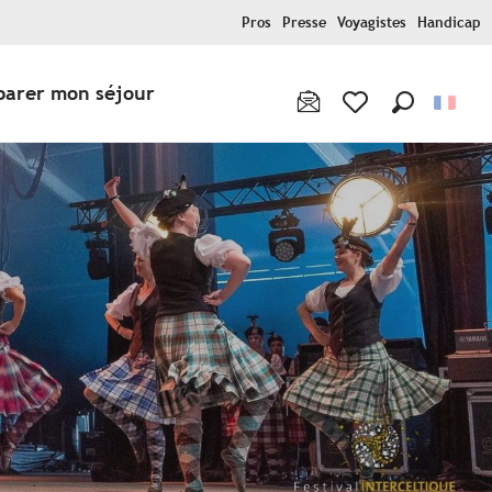
Pros
Presse
Voyagistes
Handicap
parer mon séjour
Recherche
Voir les favoris