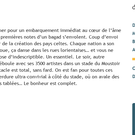
D
lécher pour un embarquement immédiat au cœur de l’âme
M
s premières notes d’un bagad s’envolent. Coup d’envoi
B
 de la création des pays celtes. Chaque nation a son
A
joue, ça danse dans les rues lorientaises… et vous ne
se d’indescriptible. Un essentiel. Le soir, autre
éboule avec ses 3500 artistes dans un stade du Moustoir
C
acle est total, sans fard. On est fan pour toutes ces
D
verdure ultra-convivial à côté du stade, où on avale des
es tablées… Le bonheur est complet.