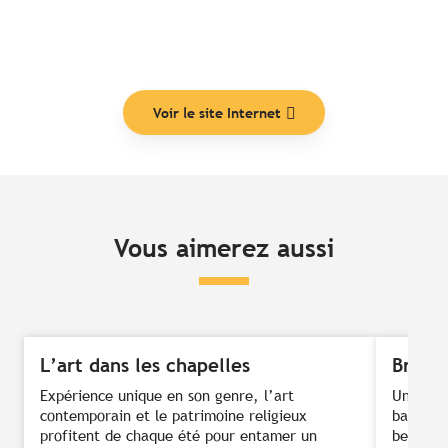
Voir le site Internet
Vous aimerez aussi
L’art dans les chapelles
Brest 
Expérience unique en son genre, l’art
Une flot
contemporain et le patrimoine religieux
baie, un
profitent de chaque été pour entamer un
beaux n