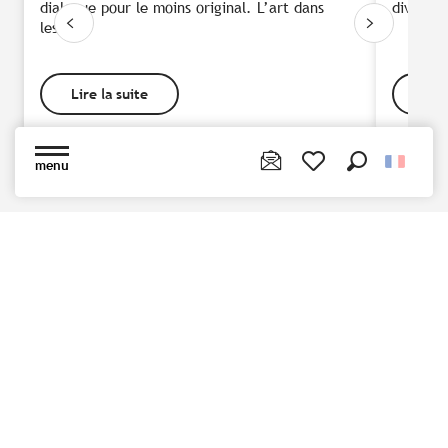
dialogue pour le moins original. L’art dans
diversit
les...
Lire la suite
Lire
menu
Recherche
Voir les favoris
Rejoignez-nous !