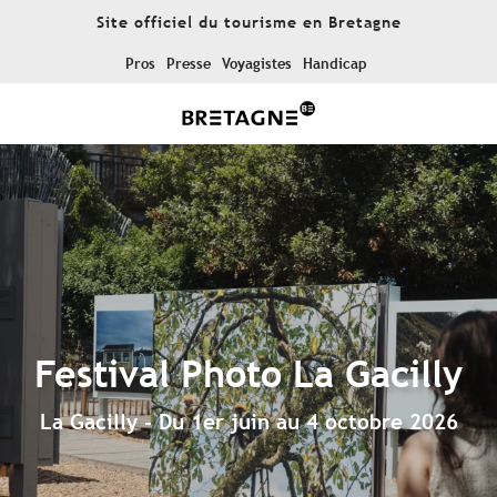
Aller
Site officiel du tourisme en Bretagne
au
contenu
Pros
Presse
Voyagistes
Handicap
principal
Festival Photo La Gacilly
La Gacilly - Du 1er juin au 4 octobre 2026