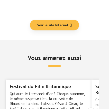
Voir le site Internet
Vous aimerez aussi
Festival du Film Britannique
Son et
Repos
Qui aura le Hitchcock d’or ? Chaque automne,
le même suspense tient la croisette de
Chaque é
Dinard en haleine. Laissant César à César, le
nuit, l’
Festival du Film Britannique a fait d’Alfred...