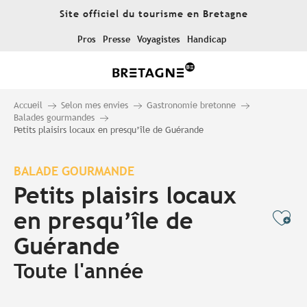
Aller
Site officiel du tourisme en Bretagne
au
contenu
Pros
Presse
Voyagistes
Handicap
principal
Accueil
Selon mes envies
Gastronomie bretonne
Balades gourmandes
Petits plaisirs locaux en presqu’île de Guérande
BALADE GOURMANDE
Petits plaisirs locaux
en presqu’île de
Ajo
Guérande
Toute l'année