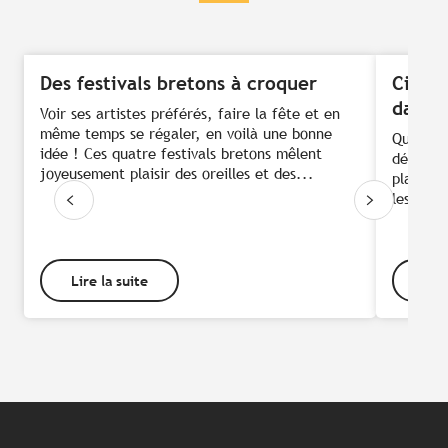
Des festivals bretons à croquer
Cinq r
dans l
Voir ses artistes préférés, faire la fête et en
même temps se régaler, en voilà une bonne
Qui dit 
idée ! Ces quatre festivals bretons mêlent
détente
joyeusement plaisir des oreilles et des...
plaisir 
les pied
Lire la suite
Lire