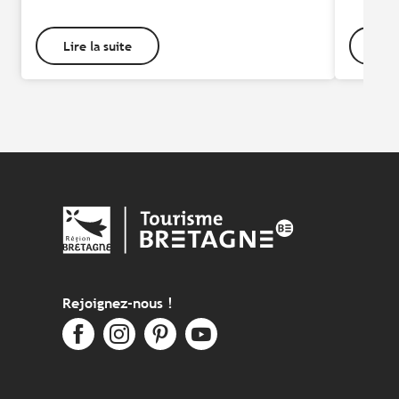
Lire la suite
Lire
Rejoignez-nous !