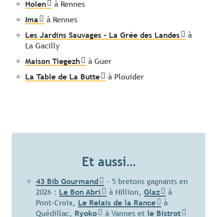
Holen
à Rennes
Ima
à Rennes
Les Jardins Sauvages – La Grée des Landes
à
La Gacilly
Maison Tiegezh
à Guer
La Table de La Butte
à Plouider
Et aussi…
43 Bib Gourmand
– 5 bretons gagnants en
2026 :
Le Bon Abri
à Hillion,
Glaz
à
Pont-Croix,
Le Relais de la Rance
à
Quédillac,
Ryoko
à Vannes et
le Bistrot