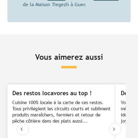
de la Maison Tiegezh à Guer.
Vous aimerez aussi
Des restos locavores au top !
Des fe
Cuisine 100% locale à la carte de ces restos.
Voir ses
Tous privilégient les circuits courts et subliment
même te
produits maraîchers, fermiers et retour de
idée ! C
pêche côtière dans des plats aussi...
joyeusem