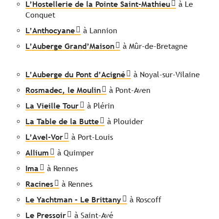
L’Hostellerie de la Pointe Saint-Mathieu
à Le
Conquet
L’Anthocyane
à Lannion
L’Auberge Grand’Maison
à Mûr-de-Bretagne
L’Auberge du Pont d’Acigné
à Noyal-sur-Vilaine
Rosmadec, le Moulin
à Pont-Aven
La Vieille Tour
à Plérin
La Table de la Butte
à Plouider
L’Avel-Vor
à Port-Louis
Allium
à Quimper
Ima
à Rennes
Racines
à Rennes
Le Yachtman – Le Brittany
à Roscoff
Le Pressoir
à Saint-Avé