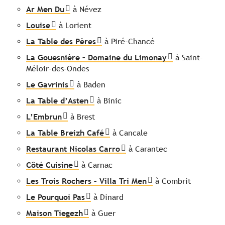
Ar Men Du
à Névez
Louise
à Lorient
La Table des Pères
à Piré-Chancé
La Gouesnière – Domaine du Limonay
à Saint-
Méloir-des-Ondes
Le Gavrinis
à Baden
La Table d’Asten
à Binic
L’Embrun
à Brest
La Table Breizh Café
à Cancale
Restaurant Nicolas Carro
à Carantec
Côté Cuisine
à Carnac
Les Trois Rochers – Villa Tri Men
à Combrit
Le Pourquoi Pas
à Dinard
Maison Tiegezh
à Guer