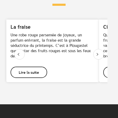
La fraise
Cidre
Une robe rouge parsemée de joyaux, un
Que sera
parfum enivrant, la fraise est la grande
fruit e
séductrice du printemps. C’est à Plougastel
variété
que la star des fruits rouges est sous les feux
certaine
des...
breton,.
Lire la suite
Lire