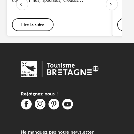
qualité. Fines, spéciales, creuses...
Lire la suite
Lire
Rejoignez-nous !
Ne manquez pas notre newsletter