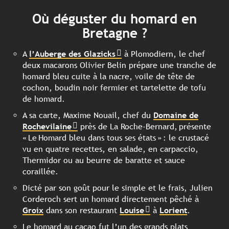
Où déguster du homard en
Bretagne ?
A
l’Auberge des Glazicks
à Plomodiern, le chef
deux macarons Olivier Belin prépare une tranche de
homard bleu cuite à la nacre, voile de tête de
cochon, boudin noir fermier et tartelette de tofu
de homard.
A sa carte, Maxime Nouail, chef du
Domaine de
Rochevilaine
près de La Roche-Bernard, présente
« Le Homard bleu dans tous ses états » : le crustacé
vu en quatre recettes, en salade, en carpaccio,
Thermidor ou au beurre de baratte et sauce
coraillée.
Dicté par son goût pour le simple et le frais, Julien
Corderoch sert un homard directement pêché à
Groix
dans son restaurant
Louise
à
Lorient
.
Le homard au cacao fut l’un des grands plats