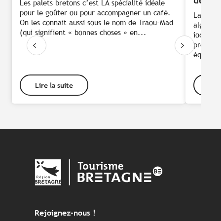
de wa
Les palets bretons c’est LA spécialité idéale
pour le goûter ou pour accompagner un café.
Laissez-
On les connait aussi sous le nom de Traou-Mad
algues 
(qui signifient « bonnes choses » en...
iodée à 
préparat
équilibr
Lire la suite
Lire
Rejoignez-nous !