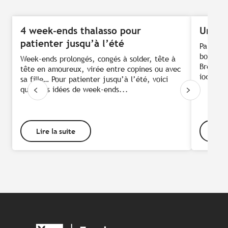
4 week-ends thalasso pour
Un sé
patienter jusqu’à l’été
Partir e
bonne id
Week-ends prolongés, congés à solder, tête à
Bretagne
tête en amoureux, virée entre copines ou avec
iodés. S
sa fille… Pour patienter jusqu’à l’été, voici
quelques idées de week-ends...
Lire la suite
Lire