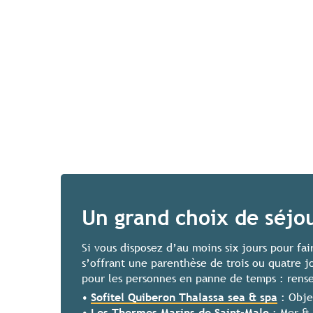
Un grand choix de séjo
Si vous disposez d’au moins six jours pour fai
s’offrant une parenthèse de trois ou quatre j
pour les personnes en panne de temps : rens
•
Sofitel Quiberon Thalassa sea & spa
: Objec
•
Les Thermes Marins de Saint-Malo
: Mer & 