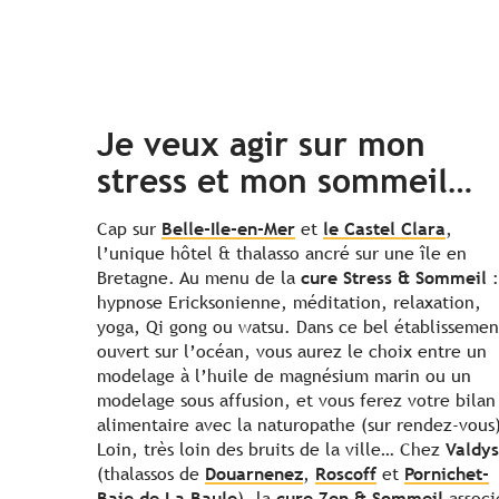
Je veux agir sur mon
stress et mon sommeil…
Cap sur
Belle-Ile-en-Mer
et
le Castel Clara
,
l’unique hôtel & thalasso ancré sur une île en
Bretagne. Au menu de la
cure Stress & Sommeil
:
hypnose Ericksonienne, méditation, relaxation,
yoga, Qi gong ou watsu. Dans ce bel établissemen
ouvert sur l’océan, vous aurez le choix entre un
modelage à l’huile de magnésium marin ou un
modelage sous affusion, et vous ferez votre bilan
alimentaire avec la naturopathe (sur rendez-vous
Loin, très loin des bruits de la ville… Chez
Valdys
(thalassos de
Douarnenez
,
Roscoff
et
Pornichet-
Baie de La Baule
), la
cure Zen & Sommeil
associ