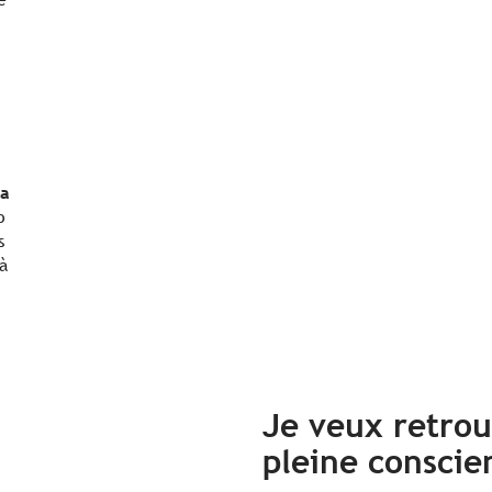
la
o
s
à
Je veux retro
pleine conscie