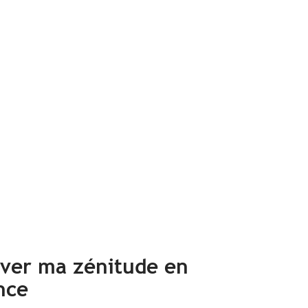
uver ma zénitude en
nce