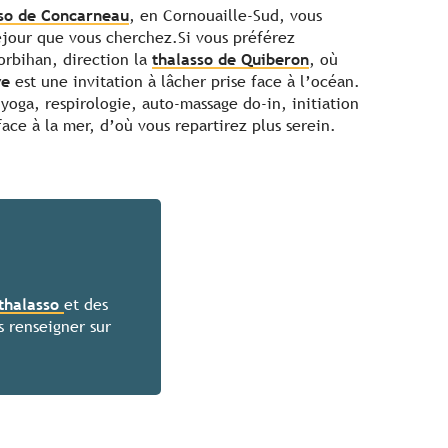
so de Concarneau
, en Cornouaille-Sud, vous
éjour que vous cherchez.
Si vous préférez
orbihan, direction la
thalasso de Quiberon
, où
ve
est une invitation à lâcher prise face à l’océan.
oga, respirologie, auto-massage do-in, initiation
ace à la mer, d’où vous repartirez plus serein.
thalasso
et des
s renseigner sur