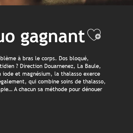
duo gagnant
Ajout
roblème à bras le corps. Dos bloqué,
tidien ? Direction Douarnenez, La Baule,
en iode et magnésium, la thalasso exerce
également, qui combine soins de thalasso,
érapie… A chacun sa méthode pour dénouer