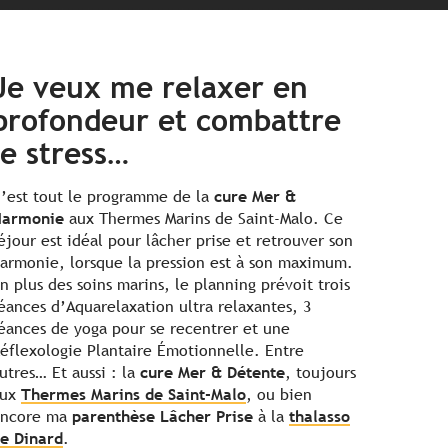
Je veux me relaxer en
profondeur et combattre
le stress…
’est tout le programme de la
cure Mer &
Harmonie
aux Thermes Marins de Saint-Malo. Ce
éjour est idéal pour lâcher prise et retrouver son
armonie, lorsque la pression est à son maximum.
n plus des soins marins, le planning prévoit trois
éances d’Aquarelaxation ultra relaxantes, 3
éances de yoga pour se recentrer et une
éflexologie Plantaire Émotionnelle. Entre
utres… Et aussi : la
cure Mer & Détente
, toujours
aux
Thermes Marins de Saint-Malo
, ou bien
ncore ma
parenthèse Lâcher Prise
à la
thalasso
e Dinard
.