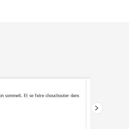
Thalasso & 
 son sommeil. Et se faire chouchouter dans
Vous faites partie 
après les soins ou d
Lire la suite