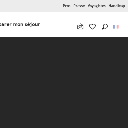
Pros
Presse
Voyagistes
Handicap
parer mon séjour
Recherche
Voir les favoris