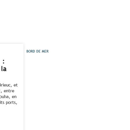
BORD DE MER
 :
 la
Brieuc, et
t, entre
louha, en
ts ports,