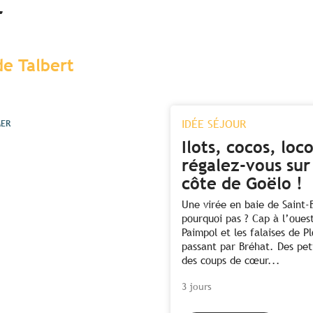
r
de Talbert
IDÉE SÉJOUR
MER
Ilots, cocos, loco
régalez-vous sur
côte de Goëlo !
Une virée en baie de Saint-
pourquoi pas ? Cap à l’oues
Paimpol et les falaises de P
passant par Bréhat. Des peti
des coups de cœur...
3 jours