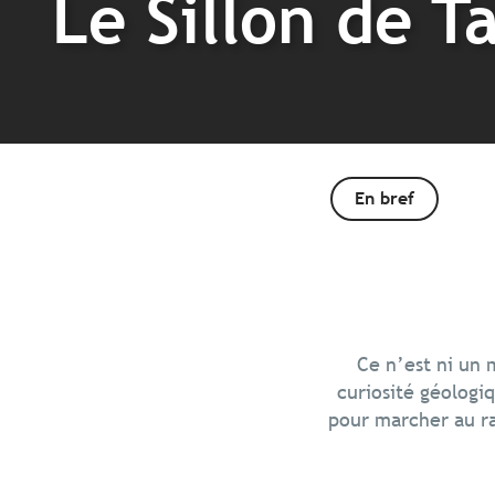
Le Sillon de T
En bref
Ce n’est ni un 
curiosité géologi
pour marcher au ra