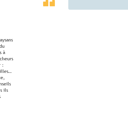
aysans
 du
s à
êcheurs
 :
illes…
ce,
nseils
 ils
s