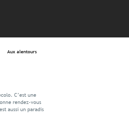
x favoris
Aux alentours
écolo. C’est une
 donne rendez-vous
st aussi un paradis