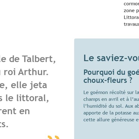
cormor
zone p
Littor
travau
Le saviez-vo
le de Talbert,
 roi Arthur.
Pourquoi du goé
choux-fleurs ?
e, elle jeta
Le goémon récolté sur la
 le littoral,
champs en avril et à l’
l’humidité du sol. Aux ab
rent en
apporte de la potasse au
cette allure généreuse 
ts.