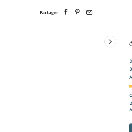
Partager
D
B
A
C
D
M