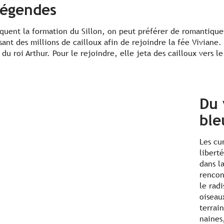
légendes
iquent la formation du Sillon, on peut préférer de romantique
sant des millions de cailloux afin de rejoindre la fée Vivian
e du roi Arthur. Pour le rejoindre, elle jeta des cailloux vers le
Du 
ble
Les cu
libert
dans l
rencon
le rad
oiseau
terrai
naines