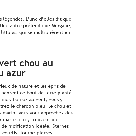
s légendes. L’une d’elles dit que
e. Une autre prétend que Morgane,
 littoral, qui se multiplièrent en
vert chou au
u azur
rieux de nature et les épris de
é adorent ce bout de terre planté
a mer. Le nez au vent, vous y
trez le chardon bleu, le chou et
is marin. Vous vous approchez des
x marins qui y trouvent un
n de nidification idéale. Sternes
, courlis, tourne-pierres,