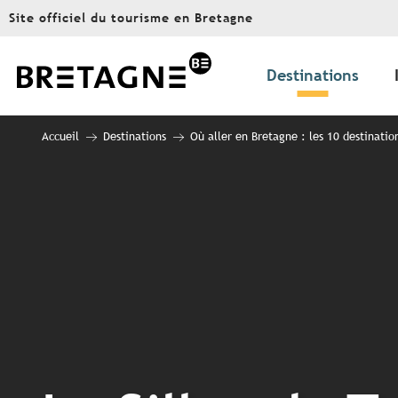
Aller
Site officiel du tourisme en Bretagne
au
contenu
principal
Destinations
Accueil
Destinations
Où aller en Bretagne : les 10 destinatio