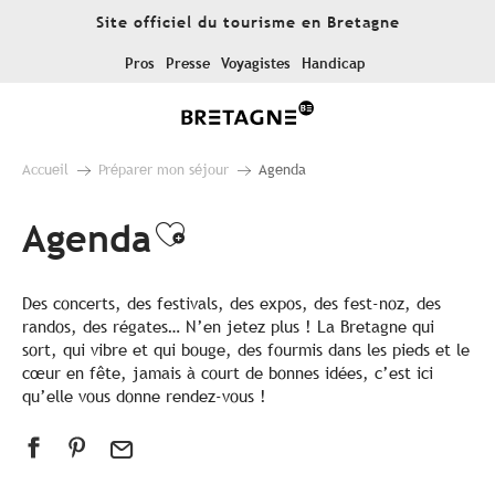
Aller
Site officiel du tourisme en Bretagne
au
contenu
Pros
Presse
Voyagistes
Handicap
principal
Accueil
Préparer mon séjour
Agenda
Agenda
Ajouter aux favoris
Des concerts, des festivals, des expos, des fest-noz, des
randos, des régates… N’en jetez plus ! La Bretagne qui
sort, qui vibre et qui bouge, des fourmis dans les pieds et le
cœur en fête, jamais à court de bonnes idées, c’est ici
qu’elle vous donne rendez-vous !