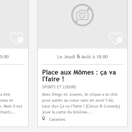
6
0:00
Jeudi
Août
à 18:00
Le
Place aux Mômes : ça va
l'faire !
SPORTS ET LOISIRS
 a été
Avec Diego et Joanes, le cirque a le chic
teau et
pour parler au cœur sans en avoir l’air.
 Mais il est
Leur duo Ça va l’faire ! (Circus & Comedy)
itants...
joue la carte du binôme...
Carantec