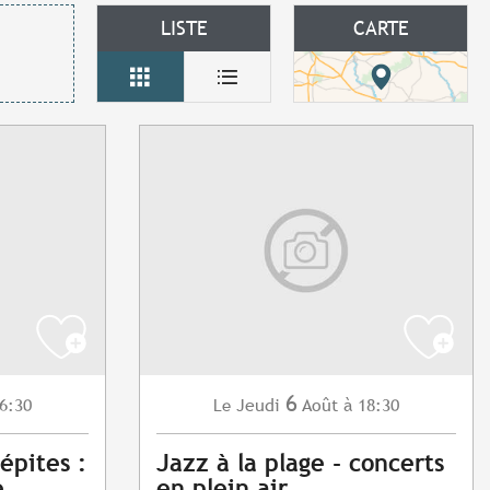
LISTE
CARTE
6
6:30
Jeudi
Août
à 18:30
Le
épites :
Jazz à la plage - concerts
e
en plein air