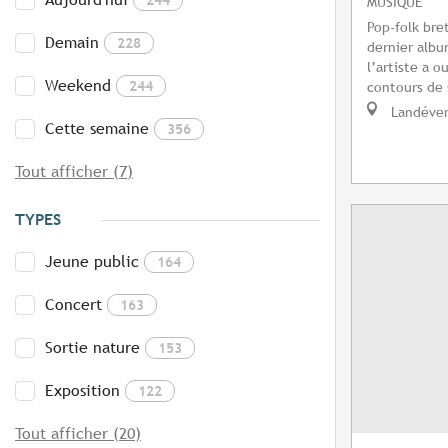
MUSIQUE
Pop-folk bre
Demain
228
dernier album
l’artiste a 
Weekend
244
contours de 
Landéve
Cette semaine
356
Tout afficher (7)
TYPES
Jeune public
164
Concert
163
Sortie nature
153
Exposition
122
Tout afficher (20)