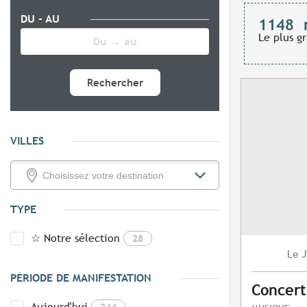
DU - AU
1148
Le plus g
Rechercher
VILLES
TYPE
☆ Notre sélection
28
J
Le
PÉRIODE DE MANIFESTATION
Concert
Aujourd'hui
244