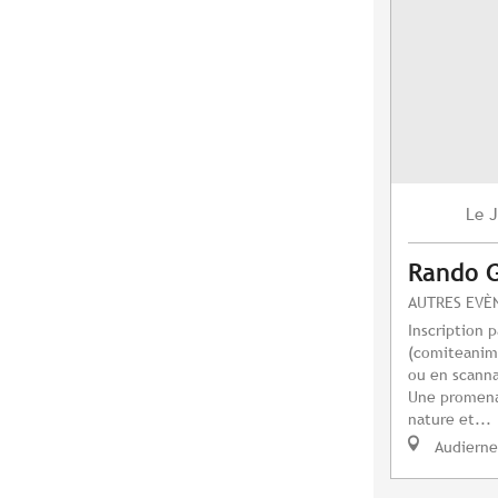
J
Le
Rando 
AUTRES EVÈ
Inscription p
(
comiteanim
ou en scanna
Une promena
nature et...
Audierne