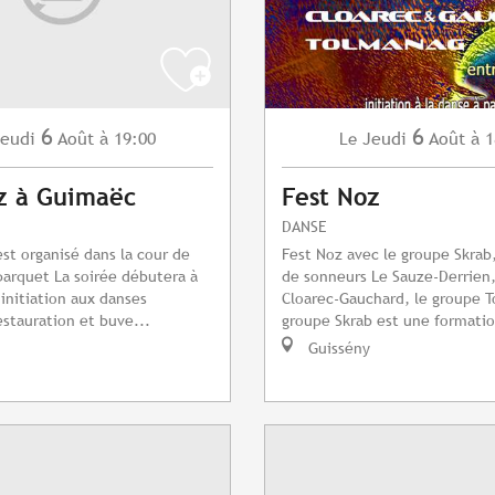
6
6
eudi
Août
à 19:00
Jeudi
Août
à 1
Le
z à Guimaëc
Fest Noz
DANSE
est organisé dans la cour de
Fest Noz avec le groupe Skrab
 parquet La soirée débutera à
de sonneurs Le Sauze-Derrien,
 initiation aux danses
Cloarec-Gauchard, le groupe 
stauration et buve...
groupe Skrab est une formatio
Guissény