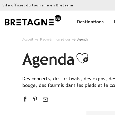
Aller
Site officiel du tourisme en Bretagne
au
contenu
principal
Destinations
Accueil
Préparer mon séjour
Agenda
Agenda
Ajout
Des concerts, des festivals, des expos, de
bouge, des fourmis dans les pieds et le cœ