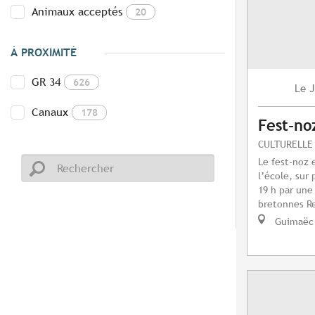
Animaux acceptés
20
À PROXIMITÉ
GR 34
626
J
Le
Canaux
178
Fest-no
CULTURELLE
Le fest-noz 
l’école, sur
19 h par une
bretonnes Re
Guimaëc