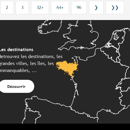
2
3
32+
64+
96
❯
❯❯
Les destinations
Retrouvez les destinations, les
grandes villes, les îles, les
immanquables, ...
Découvrir