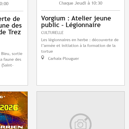
Jeudi
à 10:30
Chaque
0:00
Vorgium : Atelier jeune
erte de
public - Légionnaire
aune des
de Trez
CULTURELLE
Les légionnaires en herbe : découverte de
l’armée et initiation à la formation de la
tortue
 Bleu, sortie
Carhaix-Plouguer
la faune des
 (Saint-