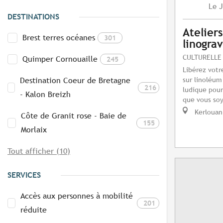
J
Le
DESTINATIONS
Atelier
Brest terres océanes
301
linogra
CULTURELLE
Quimper Cornouaille
245
Libérez votre
sur linoléum
Destination Coeur de Bretagne
216
ludique pour
- Kalon Breizh
que vous soy
Kerlouan
Côte de Granit rose - Baie de
155
Morlaix
Tout afficher (10)
SERVICES
Accès aux personnes à mobilité
201
réduite