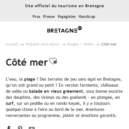
Aller
Site officiel du tourisme en Bretagne
au
contenu
Pros
Presse
Voyagistes
Handicap
principal
Accueil
Préparer mon séjour
Bouger / visiter
Côté mer
Côté mer
Ajouter aux favor
L’eau, la
plage
? Des terrains de jeu sans égal en Bretagne,
qu’on soit grand ou petit ! En version farniente, châteaux
de sable ou
balade en vieux gréement
, sous bonne escorte
des dauphins, des sirènes ou des goélands – en plongée, en
surf
, sur un paddle ou en rando kayak, il y a toujours
quelque chose à faire au bord de la mer. Aventures
renversantes au programme, plaisir et émotions garantis.