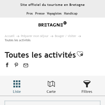
Aller
Site officiel du tourisme en Bretagne
au
contenu
Pros
Presse
Voyagistes
Handicap
principal
Accueil
Préparer mon séjour
Bouger / visiter
Toutes les activités
Toutes les activités
Ajouter
Liste
Carte
Filtres