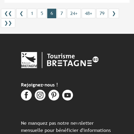
❮❮
❮
1
5
6
7
24+
48+
79
❯
❯❯
Rejoignez-nous !
Ne manquez pas notre newsletter
mensuelle pour bénéficier d'informations