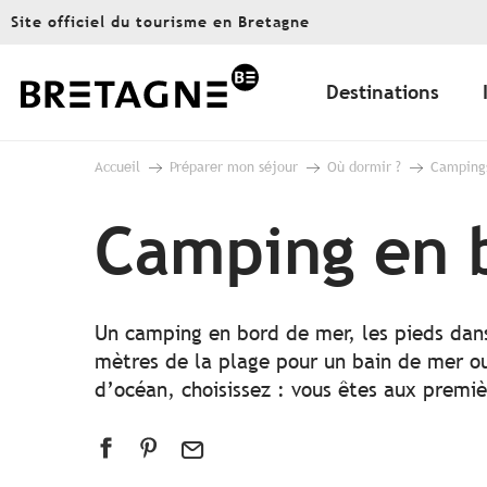
Aller
Site officiel du tourisme en Bretagne
au
contenu
principal
Destinations
Accueil
Préparer mon séjour
Où dormir ?
Camping
Camping en 
Un camping en bord de mer, les pieds dans
mètres de la plage pour un bain de mer ou
d’océan, choisissez : vous êtes aux premiè