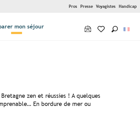
Pros
Presse
Voyagistes
Handicap
parer mon séjour
Recherche
Voir les favoris
ter aux favoris
 Bretagne zen et réussies ! A quelques
 imprenable… En bordure de mer ou