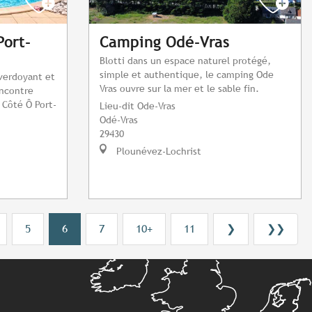
ort-
Camping Odé-Vras
Blotti dans un espace naturel protégé,
simple et authentique, le camping Ode
verdoyant et
Vras ouvre sur la mer et le sable fin.
encontre
 Côté Ô Port-
Lieu-dit Ode-Vras
Odé-Vras
29430
Plounévez-Lochrist
5
6
7
10+
11
❯
❯❯