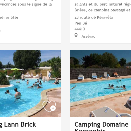
vacances sous le signe de la
salants et du parc naturel rég
Brière, ce camping paysagé et
er ar Ster
23 route de Keravélo
Pen Bé
44410
h
Assérac
 Lann Brick
Camping Domaine