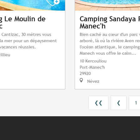
 Le Moulin de
Camping Sandaya P
c
Manec'h
 Cantizac, 30 mètres vous
Bien caché au cœur d'un parc 
 la mer pour un dépaysement
arboré, là où la rivière Aven r
 vacances réussies.
l'océan atlantique, le camping
Manech vous offre le calm...
illieu
10 Kercouliou
Port-Manec'h
29920
Névez
❮❮
❮
1