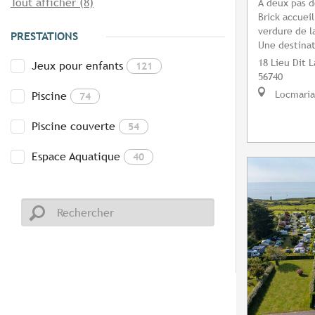
Tout afficher (8)
À deux pas d
Brick accuei
verdure de l
PRESTATIONS
Une destinat
18 Lieu Dit L
Jeux pour enfants
121
56740
Locmaria
Piscine
74
Piscine couverte
54
Espace Aquatique
40