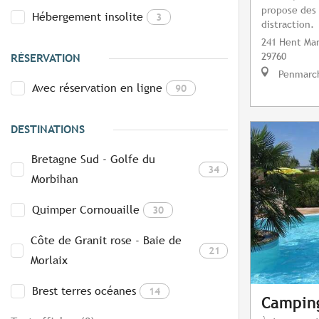
propose des 
Hébergement insolite
3
distraction.
241 Hent Man
29760
RÉSERVATION
Penmarc
Avec réservation en ligne
90
DESTINATIONS
Bretagne Sud - Golfe du
34
Morbihan
Quimper Cornouaille
30
Côte de Granit rose - Baie de
21
Morlaix
Brest terres océanes
14
Camping