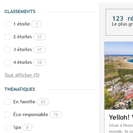
CLASSEMENTS
123
r
1 étoile
Le plus g
1
2 étoiles
27
3 étoiles
47
4 étoiles
38
Tout afficher (5)
THÉMATIQUES
En famille
82
Éco-responsable
76
Yelloh! 
Situé à Penm
Spa
8
monde, le ca