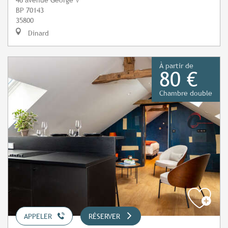
BP 70143
35800
Dinard
À partir de
80 €
Chambre double
APPELER
RÉSERVER