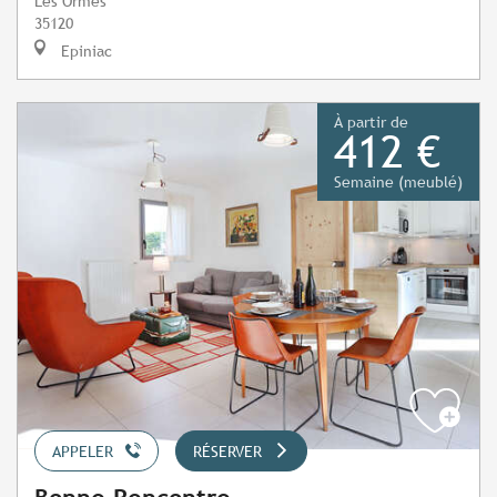
Les Ormes
35120
Epiniac
À partir de
412 €
Semaine (meublé)
APPELER
RÉSERVER