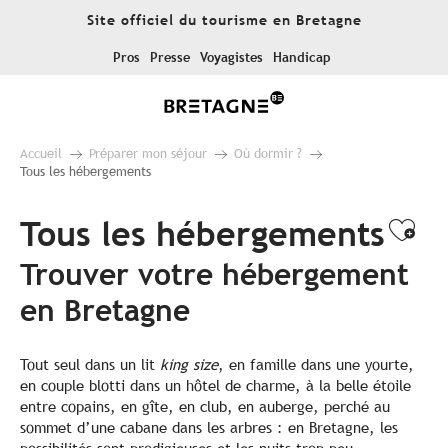
Aller
Site officiel du tourisme en Bretagne
au
contenu
Pros
Presse
Voyagistes
Handicap
principal
Accueil
Préparer mon séjour
Où dormir ?
Tous les hébergements
Tous les hébergements
Ajo
Trouver votre hébergement
en Bretagne
Tout seul dans un lit
king size
, en famille dans une yourte,
en couple blotti dans un hôtel de charme, à la belle étoile
entre copains, en gîte, en club, en auberge, perché au
sommet d’une cabane dans les arbres : en Bretagne, les