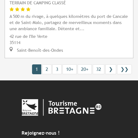
TERRAIN DE CAMPING CLASSÉ
A 500 m du rivage, à quelques kilomètres du port de Cancale
et de Saint-Malo, partagez de merveilleux moments dans
une ambiance familiale. Détente et...
42 rue de l'Ile Verte
35114
Saint-Benoît-des-Ondes
1
2
3
10+
20+
32
❯
❯❯
Rejoignez-nous !