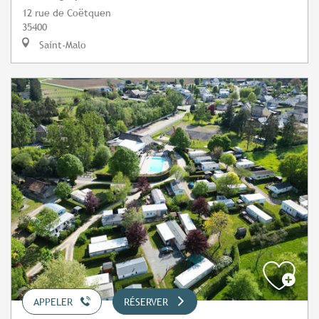
12 rue de Coëtquen
35400
Saint-Malo
APPELER
RÉSERVER