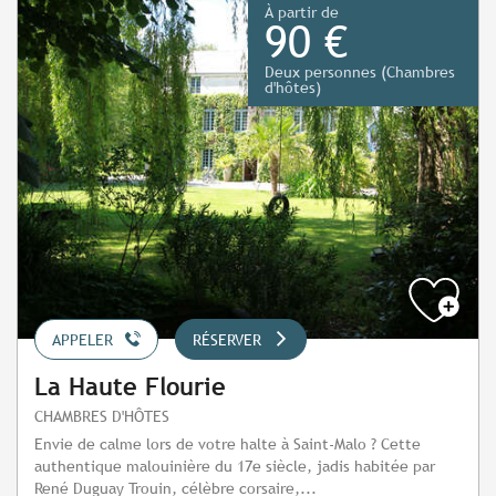
À partir de
90 €
Deux personnes (Chambres
d'hôtes)
APPELER
RÉSERVER
La Haute Flourie
CHAMBRES D'HÔTES
Envie de calme lors de votre halte à Saint-Malo ? Cette
authentique malouinière du 17e siècle, jadis habitée par
René Duguay Trouin, célèbre corsaire,...