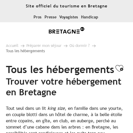
Aller
Site officiel du tourisme en Bretagne
au
contenu
Pros
Presse
Voyagistes
Handicap
principal
Accueil
Préparer mon séjour
Où dormir ?
Tous les hébergements
Tous les hébergements
Ajo
Trouver votre hébergement
en Bretagne
Tout seul dans un lit
king size
, en famille dans une yourte,
en couple blotti dans un hôtel de charme, à la belle étoile
entre copains, en gîte, en club, en auberge, perché au
sommet d’une cabane dans les arbres : en Bretagne, les