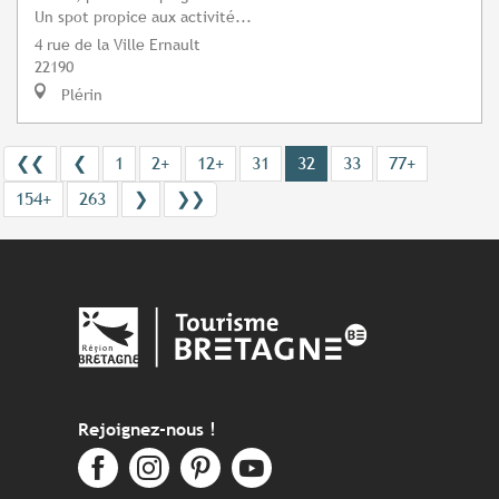
Un spot propice aux activité...
4 rue de la Ville Ernault
22190
Plérin
❮❮
❮
1
2+
12+
31
32
33
77+
154+
263
❯
❯❯
Rejoignez-nous !