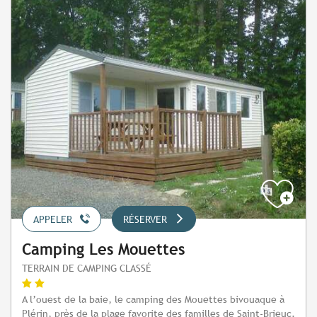
APPELER
RÉSERVER
Camping Les Mouettes
TERRAIN DE CAMPING CLASSÉ
A l’ouest de la baie, le camping des Mouettes bivouaque à
Plérin, près de la plage favorite des familles de Saint-Brieuc.