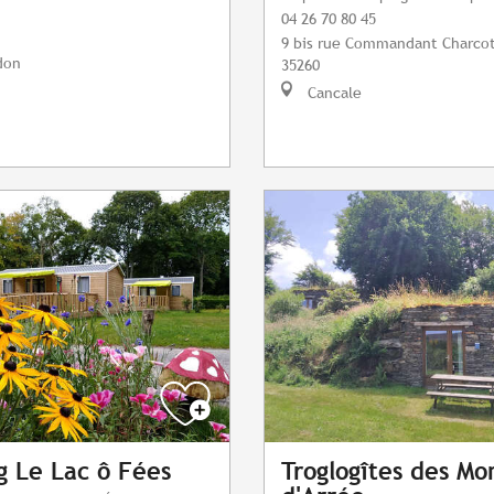
04 26 70 80 45
9 bis rue Commandant Charco
don
35260
Cancale
 Le Lac ô Fées
Troglogîtes des Mo