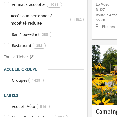
Animaux acceptés
Le Mezo
1913
D 127
Route d'Arra
Accès aux personnes à
1583
56880
mobilité réduite
Ploeren
Bar / buvette
385
Restaurant
358
Tout afficher (8)
ACCUEIL GROUPE
Groupes
1425
LABELS
Accueil Vélo
516
Camping