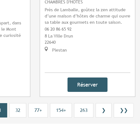
CHAMBRES D'HÔTES
Près de Lamballe, goûtez la zen attitude
d’une maison d’hôtes de charme qui ouvre
sa table aux gourmets en toute saison.
spart, dans
r le Mont
06 20 86 65 92
e curiosité
8 La Ville Drun
22640
Plestan
Réserver
1
32
77+
154+
263
❯
❯❯