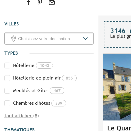
VILLES
3146
Le plus g
TYPES
Hôtellerie
1043
Hôtellerie de plein air
855
Meublés et Gîtes
467
Chambres d'hôtes
339
Tout afficher (8)
Le Quar
THÉMATIQUES