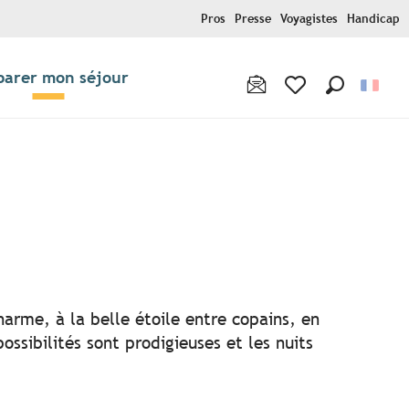
Pros
Presse
Voyagistes
Handicap
parer mon séjour
Recherche
Voir les favoris
r aux favoris
harme, à la belle étoile entre copains, en
ssibilités sont prodigieuses et les nuits