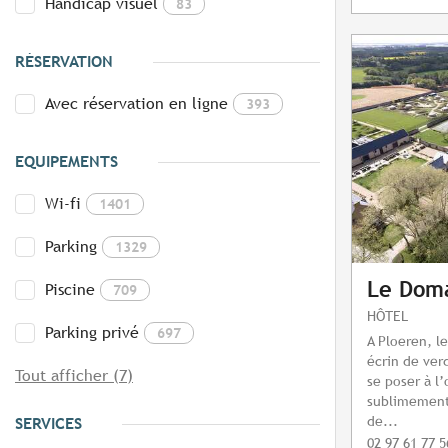
Handicap visuel
83
RÉSERVATION
Avec réservation en ligne
393
EQUIPEMENTS
Wi-fi
1401
Parking
1329
Le Dom
Piscine
709
HÔTEL
Parking privé
697
A Ploeren, l
écrin de ver
Tout afficher (7)
se poser à l
sublimement 
de...
SERVICES
02 97 61 77 5