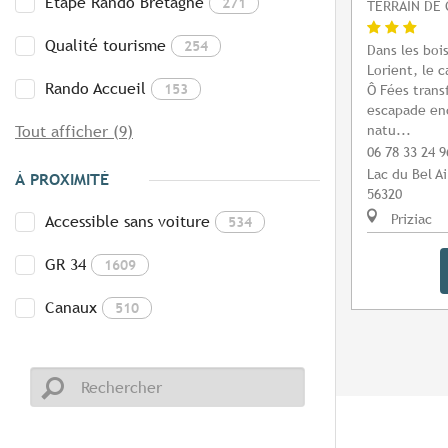
Etape Rando Bretagne
271
TERRAIN DE 
Qualité tourisme
254
Dans les bois
Lorient, le 
Rando Accueil
153
Ô Fées trans
escapade en
natu...
Tout afficher (9)
06 78 33 24 9
Lac du Bel Ai
À PROXIMITÉ
56320
Priziac
Accessible sans voiture
534
GR 34
1609
Canaux
510