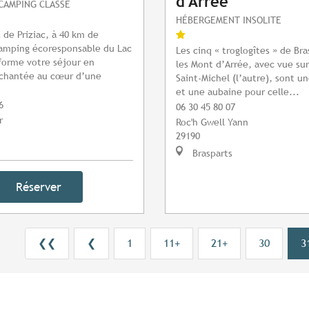
d'Arrée
CAMPING CLASSÉ
HÉBERGEMENT INSOLITE
 de Priziac, à 40 km de
camping écoresponsable du Lac
Les cinq « troglogîtes » de Bra
forme votre séjour en
les Mont d’Arrée, avec vue su
chantée au cœur d’une
Saint-Michel (l’autre), sont un
et une aubaine pour celle...
6
06 30 45 80 07
r
Roc'h Gwell Yann
29190
Brasparts
Réserver
❮❮
❮
1
11+
21+
30
3