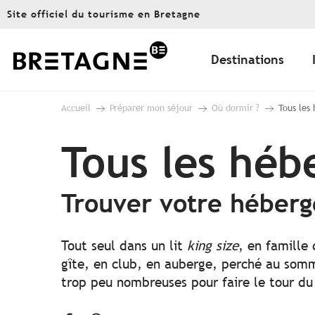
Aller
Site officiel du tourisme en Bretagne
au
contenu
principal
Destinations
Accueil
Préparer mon séjour
Où dormir ?
Tous les
Tous les hé
Trouver votre héber
Tout seul dans un lit
king size
, en famille
gîte, en club, en auberge, perché au somme
trop peu nombreuses pour faire le tour du