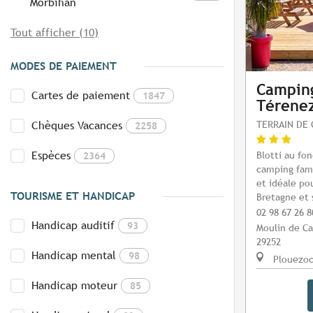
Morbihan
Tout afficher (10)
MODES DE PAIEMENT
Camping
Cartes de paiement
1847
Térene
TERRAIN DE 
Chèques Vacances
2258
Espèces
Blotti au fon
2364
camping fami
et idéale po
TOURISME ET HANDICAP
Bretagne et 
02 98 67 26 8
Handicap auditif
93
Moulin de C
29252
Handicap mental
98
Plouezoc
Handicap moteur
85