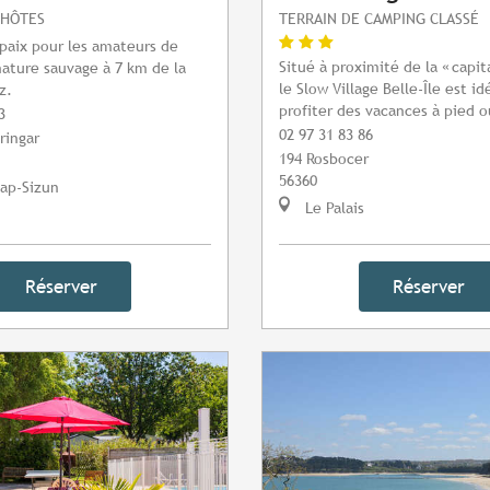
'HÔTES
TERRAIN DE CAMPING CLASSÉ
paix pour les amateurs de
Situé à proximité de la « capita
nature sauvage à 7 km de la
le Slow Village Belle-Île est id
z.
profiter des vacances à pied o
3
02 97 31 83 86
ringar
194 Rosbocer
56360
ap-Sizun
Le Palais
Réserver
Réserver