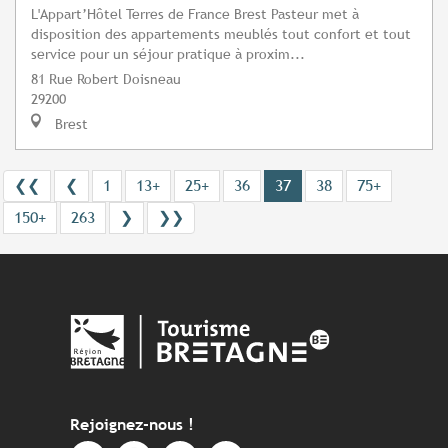
L'Appart’Hôtel Terres de France Brest Pasteur met à
disposition des appartements meublés tout confort et tout
service pour un séjour pratique à proxim...
81 Rue Robert Doisneau
29200
Brest
❮❮
❮
1
13+
25+
36
37
38
75+
150+
263
❯
❯❯
Rejoignez-nous !