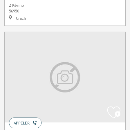
2 Kérino
56950
Crach
APPELER