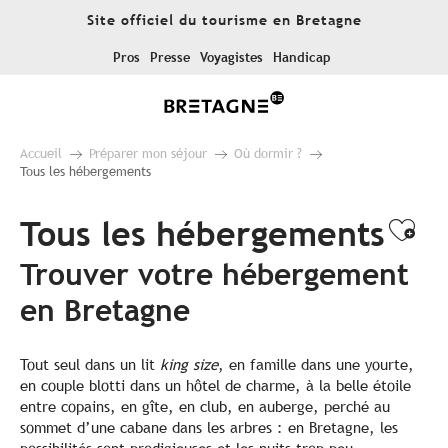
Aller
Site officiel du tourisme en Bretagne
au
contenu
Pros
Presse
Voyagistes
Handicap
principal
Accueil
Préparer mon séjour
Où dormir ?
Tous les hébergements
Tous les hébergements
Ajo
Trouver votre hébergement
en Bretagne
Tout seul dans un lit
king size
, en famille dans une yourte,
en couple blotti dans un hôtel de charme, à la belle étoile
entre copains, en gîte, en club, en auberge, perché au
sommet d’une cabane dans les arbres : en Bretagne, les