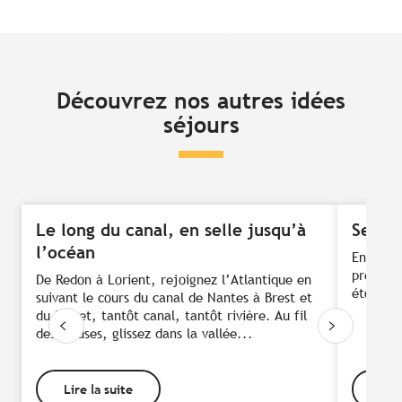
Découvrez nos autres idées
séjours
Le long du canal, en selle jusqu’à
Se res
l’océan
Envie de
près de 
De Redon à Lorient, rejoignez l’Atlantique en
étoiles…
suivant le cours du canal de Nantes à Brest et
du Blavet, tantôt canal, tantôt rivière. Au fil
des écluses, glissez dans la vallée...
Lire la suite
Lire