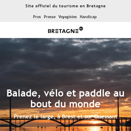
Aller
Site officiel du tourisme en Bretagne
au
contenu
Pros
Presse
Voyagistes
Handicap
principal
Balade, vélo et paddle au
bout du monde
Prenez le large, à Brest et sur Ouessant