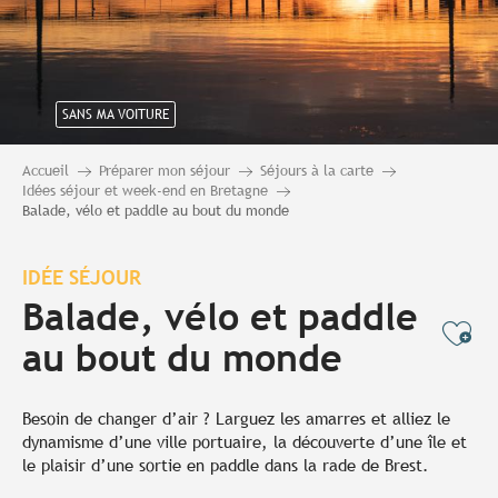
SANS MA VOITURE
Accueil
Préparer mon séjour
Séjours à la carte
Idées séjour et week-end en Bretagne
Balade, vélo et paddle au bout du monde
IDÉE SÉJOUR
Balade, vélo et paddle
Ajo
au bout du monde
Besoin de changer d’air ? Larguez les amarres et alliez le
dynamisme d’une ville portuaire, la découverte d’une île et
le plaisir d’une sortie en paddle dans la rade de Brest.