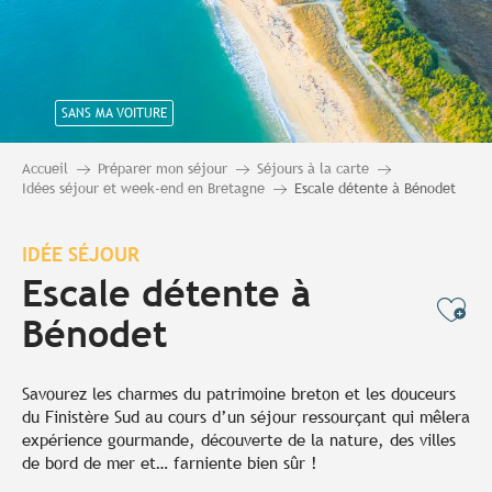
SANS MA VOITURE
Accueil
Préparer mon séjour
Séjours à la carte
Idées séjour et week-end en Bretagne
Escale détente à Bénodet
IDÉE SÉJOUR
Escale détente à
Ajo
Bénodet
Savourez les charmes du patrimoine breton et les douceurs
du Finistère Sud au cours d’un séjour ressourçant qui mêlera
expérience gourmande, découverte de la nature, des villes
de bord de mer et… farniente bien sûr !