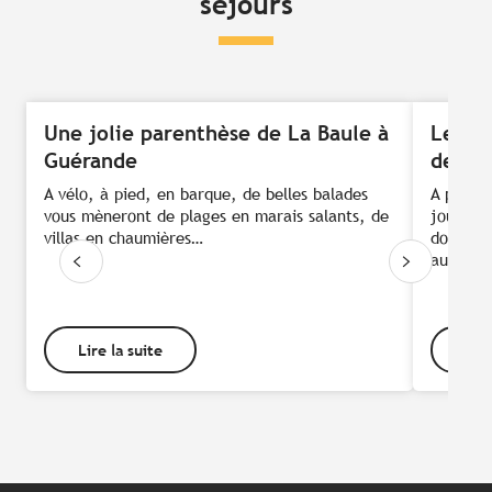
séjours
Une jolie parenthèse de La Baule à
Le Pay
Guérande
de pie
A vélo, à pied, en barque, de belles balades
A pied, 
vous mèneront de plages en marais salants, de
jours, 
villas en chaumières…
doux et 
au cœur 
Lire la suite
Lire