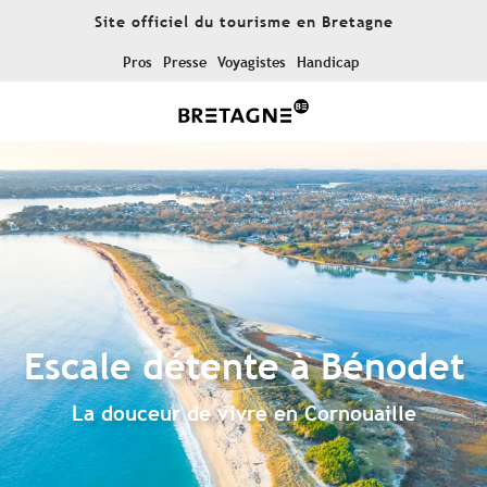
Aller
Site officiel du tourisme en Bretagne
au
contenu
Pros
Presse
Voyagistes
Handicap
principal
Escale détente à Bénodet
La douceur de vivre en Cornouaille