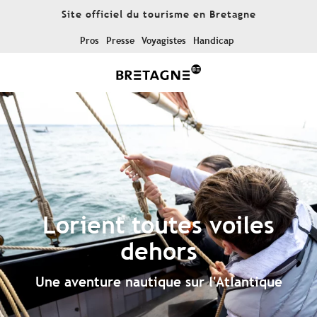
Aller
Site officiel du tourisme en Bretagne
au
contenu
Pros
Presse
Voyagistes
Handicap
principal
Lorient toutes voiles
dehors
Une aventure nautique sur l'Atlantique