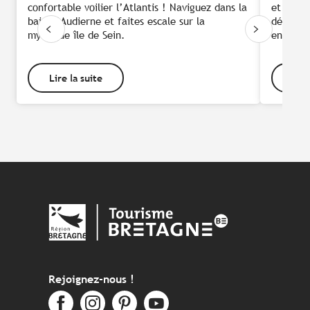
confortable voilier l’Atlantis ! Naviguez dans la
et allie
baie d’Audierne et faites escale sur la
découver
mythique île de Sein.
en paddl
Lire la suite
Lire
Rejoignez-nous !