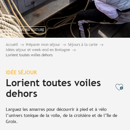
SANS MA VOITURE
Accueil
Préparer mon séjour
Séjours à la carte
Idées séjour et week-end en Bretagne
Lorient toutes voiles dehors
IDÉE SÉJOUR
Lorient toutes voiles
Ajo
dehors
Larguez les amarres pour découvrir à pied et à vélo
l’univers tonique de la voile, de la croisière et de l’île de
Groix.