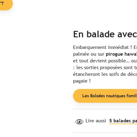
TT
En balade avec
Embarquement immédiat ! 
palmée ou sur
pirogue hawa
et tout devient possible… ou
: les sorties proposées sont t
étancheront les soifs de déc
pagaie !
Les Balades nautiques famil
Lire aussi
5 balades p