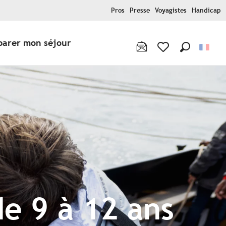
Pros
Presse
Voyagistes
Handicap
parer mon séjour
Recherche
Voir les favoris
de 9 à 12 ans