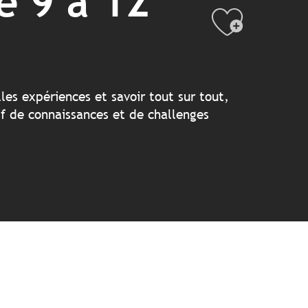
e 9 à 12
Ajout
les expériences et savoir tout sur tout,
f de connaissances et de challenges