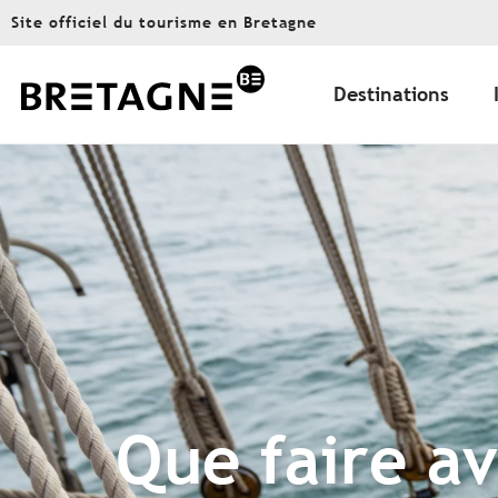
Aller
Site officiel du tourisme en Bretagne
au
contenu
principal
Destinations
Que faire av