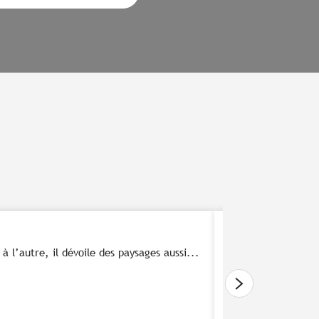
10 idées de
à l’autre, il dévoile des paysages aussi...
Pour une promenade 
domaniales de Bret
Lire la suite