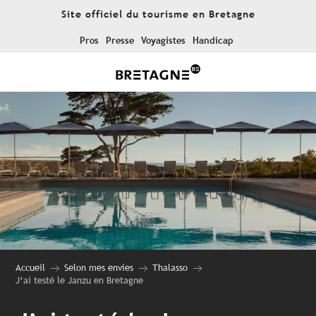
Aller
Site officiel du tourisme en Bretagne
au
contenu
Pros
Presse
Voyagistes
Handicap
principal
Accueil
Selon mes envies
Thalasso
J’ai testé le Janzu en Bretagne