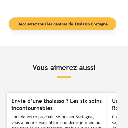
Découvrez tous les centres de Thalasso Bretagne
Vous aimerez aussi
Envie d’une thalasso ? Les six soins
Une th
incontournables
Roscof
Lors de votre prochain séjour en Bretagne,
Cap sur 
vous aimeriez vous offrir une demi-journée ou
séjour t