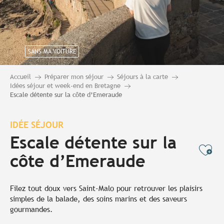
SANS MA VOITURE
Accueil
Préparer mon séjour
Séjours à la carte
Idées séjour et week-end en Bretagne
Escale détente sur la côte d’Emeraude
IDÉE SÉJOUR
Escale détente sur la
Ajo
côte d’Emeraude
Filez tout doux vers Saint-Malo pour retrouver les plaisirs
simples de la balade, des soins marins et des saveurs
gourmandes.