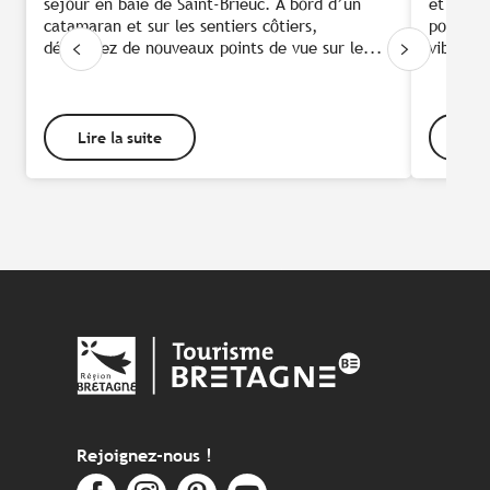
séjour en baie de Saint-Brieuc. A bord d’un
et Sérus
catamaran et sur les sentiers côtiers,
pour pra
découvrez de nouveaux points de vue sur le...
vibe art
Lire la suite
Lire
Rejoignez-nous !