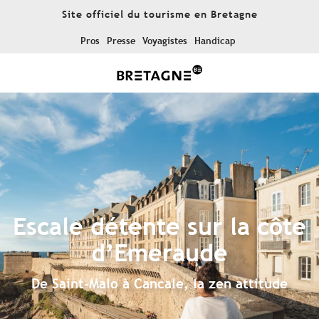
Aller
Site officiel du tourisme en Bretagne
au
contenu
Pros
Presse
Voyagistes
Handicap
principal
Escale détente sur la côte
d’Emeraude
De Saint-Malo à Cancale, la zen attitude