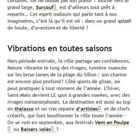
corsaires. On ne boude pas son plaisir ! Tourné vers le
grand large,
Surcouf
est d’ailleurs tout prêt à
repartir… Cet esprit malouin qui parle tant à nos
imaginaires, c’est là qu’il est né : dans un grand
splash
de houle, d’aventure et de liberté !
Vibrations en toutes saisons
Hors période estivale, la ville partage ses confidences.
Nature vibrante le long des rivages, lumière nuancée
sur les brise-lames de la plage du Sillon : son charme
est encore plus profond ! Côté sports de glisse, on
peut pratiquer à tout moment de l’année. L’hiver,
Saint-Malo devient LE spot à grandes marées, avec des
rivages métamorphosés. La destination est aussi au top
en
thalasso
et un vrai repaire
d’artistes
et de chefs
créatifs, qui font bouillonner la ville toute l’année –
On se voit en septembre, aux festivals
Vent en Poulpe
ou
Baisers volés
?