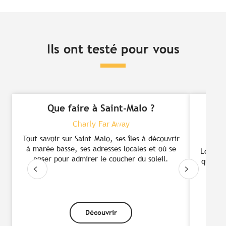
Ils ont testé pour vous
Que faire à Saint-Malo ?
6 jo
Charly Far Away
Tout savoir sur Saint-Malo, ses îles à découvrir
à marée basse, ses adresses locales et où se
Le prin
poser pour admirer le coucher du soleil.
quitté
qu
sem
Découvrir