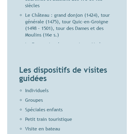
siècles
Le Château : grand donjon (1424), tour
générale (1475), tour Quic-en-Groigne
(1498 – 1501), tour des Dames et des
Moulins (16e s.)
Le Fort national, construit par Vauban et
Garangeau (1689)
Le Petit Bé («
le meilleur et le plus beau
de tous nos forts
», Vauban, 1695)
Les dispositifs de visites
guidées
Le Grand Bé et le tombeau de
Chateaubriand
Individuels
La Cathédrale Saint-Vincent (12es.) aux
vitraux incroyables
Groupes
La Tour Solidor, triple donjon (16e s.)
Spéciales enfants
Le Fort de la Cité d’Alet (18e s.)
Petit train touristique
Visite en bateau