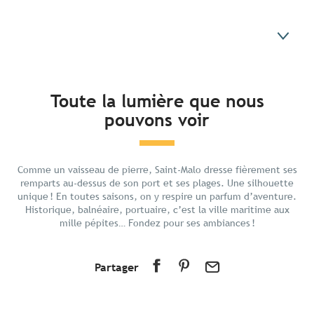
En bref
Toute la lumière que nous
pouvons voir
Découvrir
Préparer votre séjour
Se déplacer
Comme un vaisseau de pierre, Saint-Malo dresse fièrement ses
Aux alentours
remparts au-dessus de son port et ses plages. Une silhouette
unique ! En toutes saisons, on y respire un parfum d’aventure.
Historique, balnéaire, portuaire, c’est la ville maritime aux
mille pépites… Fondez pour ses ambiances !
Partager