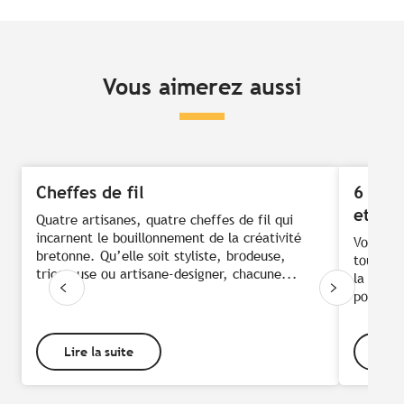
Vous aimerez aussi
Cheffes de fil
6 chât
et gra
Quatre artisanes, quatre cheffes de fil qui
incarnent le bouillonnement de la créativité
Vous rêv
bretonne. Qu’elle soit styliste, brodeuse,
tout dro
tricoteuse ou artisane-designer, chacune...
la porte
pour viv
Lire la suite
Lire