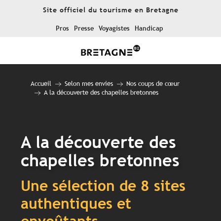
Aller
Site officiel du tourisme en Bretagne
au
contenu
Pros
Presse
Voyagistes
Handicap
principal
Accueil
Selon mes envies
Nos coups de cœur
A la découverte des chapelles bretonnes
A la découverte des
chapelles bretonnes
Une sélection de 8 sites
authentiques et