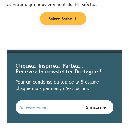
e
et vitraux qui nous viennent du 16
siècle…
Nos coups de cœur
Sainte Barbe
Lire la suite
Cliquez. Inspirez. Partez…
Recevez la newsletter Bretagne !
Pour un condensé du top de la Bretagne
chaque mois par mail, c’est par ici.