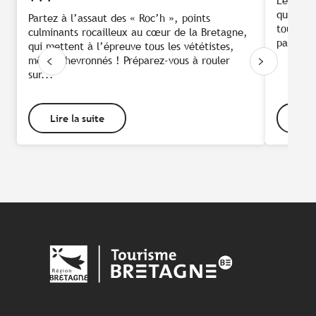
Le séjou
qui vous
Partez à l’assaut des « Roc’h », points
toute li
culminants rocailleux au cœur de la Bretagne,
parfaite
qui mettent à l’épreuve tous les vététistes,
même chevronnés ! Préparez-vous à rouler
sur...
Lire la suite
Lire