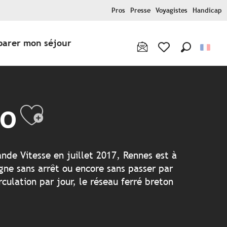
Pros
Presse
Voyagistes
Handicap
parer mon séjour
Recherche
Voir les favoris
lo
Ajouter aux fa
ande Vitesse en juillet 2017, Rennes est à
gne sans arrêt ou encore sans passer par
rculation par jour, le réseau ferré breton