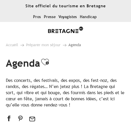
Aller
Site officiel du tourisme en Bretagne
au
contenu
Pros
Presse
Voyagistes
Handicap
principal
Accueil
Préparer mon séjour
Agenda
Agenda
Ajouter aux favoris
Des concerts, des festivals, des expos, des fest-noz, des
randos, des régates… N’en jetez plus ! La Bretagne qui
sort, qui vibre et qui bouge, des fourmis dans les pieds et le
cœur en fête, jamais à court de bonnes idées, c’est ici
qu’elle vous donne rendez-vous !