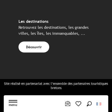
Les destinations
Retrouvez les destinations, les grandes
villes, les îles, les immanquables, ...
Découvrir
Site réalisé en partenariat avec l’ensemble des partenaires touristiques
bretons
Questions fréquentes
Cartes Bretagne & brochures
menu
Plan du site
Recherche
Voir les favoris