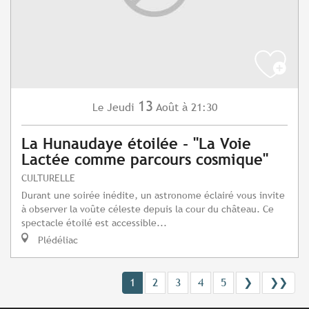
13
Jeudi
Août
à 21:30
Le
La Hunaudaye étoilée - "La Voie
Lactée comme parcours cosmique"
CULTURELLE
Durant une soirée inédite, un astronome éclairé vous invite
à observer la voûte céleste depuis la cour du château. Ce
spectacle étoilé est accessible...
Plédéliac
1
2
3
4
5
❯
❯❯