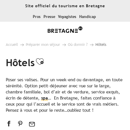
Aller
Site officiel du tourisme en Bretagne
au
contenu
Pros
Presse
Voyagistes
Handicap
principal
Accueil
Préparer mon séjour
Où dormir ?
Hôtels
Hôtels
Ajouter aux favoris
Poser ses valises. Pour un week-end ou davantage, en toute
sérénité. Option petit-déjeuner avec vue sur le large,
chambre familiale, bol d’air et de verdure, service exquis,
écrin de détente,
spa
… En Bretagne, faites confiance à
ceux pour qui l’accueil et le service sont de vrais métiers.
Pensez à vous et pour le reste…oubliez tout !