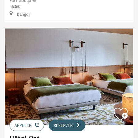
Port Goulphar
56360
Bangor
APPELER
RÉSERVER