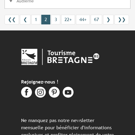
Audierne
❮❮
❮
1
2
3
22+
44+
67
❯
❯❯
Rejoignez-nous !
Ne manquez pas notre newsletter
mensuelle pour bénéficier d'informations
exclusives et profiter pleinement de votre