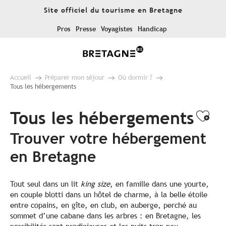
Aller
Site officiel du tourisme en Bretagne
au
contenu
Pros
Presse
Voyagistes
Handicap
principal
Accueil
Préparer mon séjour
Où dormir ?
Tous les hébergements
Tous les hébergements
Ajo
Trouver votre hébergement
en Bretagne
Tout seul dans un lit
king size
, en famille dans une yourte,
en couple blotti dans un hôtel de charme, à la belle étoile
entre copains, en gîte, en club, en auberge, perché au
sommet d’une cabane dans les arbres : en Bretagne, les