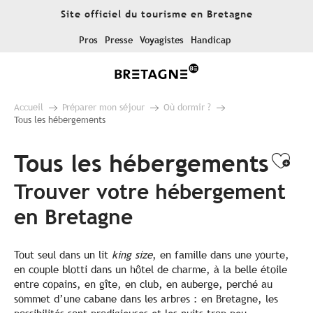
Aller
Site officiel du tourisme en Bretagne
au
contenu
Pros
Presse
Voyagistes
Handicap
principal
Accueil
Préparer mon séjour
Où dormir ?
Tous les hébergements
Tous les hébergements
Ajo
Trouver votre hébergement
en Bretagne
Tout seul dans un lit
king size
, en famille dans une yourte,
en couple blotti dans un hôtel de charme, à la belle étoile
entre copains, en gîte, en club, en auberge, perché au
sommet d’une cabane dans les arbres : en Bretagne, les