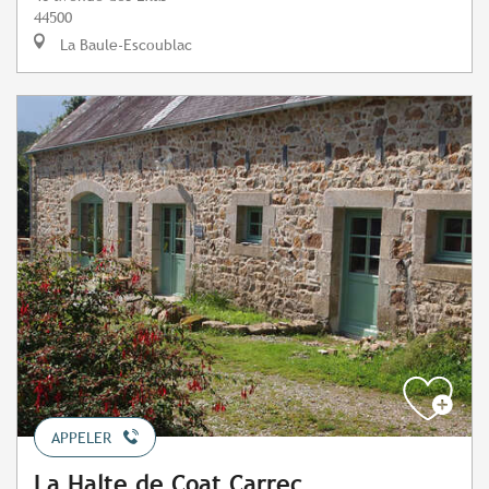
44500
La Baule-Escoublac
APPELER
La Halte de Coat Carrec