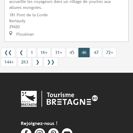
accueille les voyageurs dans un village de yourtes aux
allures mongoles.
181 Pont de la Corde
Kerlaudy
29420
Plouénan
❮❮
❮
1
16+
31+
45
46
47
72+
144+
263
❯
❯❯
Rejoignez-nous !