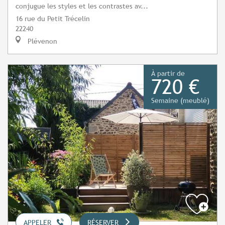
conjugue les styles et les contrastes av...
16 rue du Petit Trécelin
22240
Plévenon
À partir de
720 €
Semaine (meublé)
APPELER
RÉSERVER