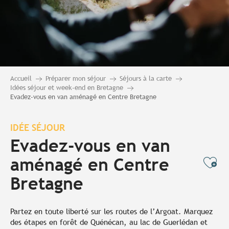
Accueil
Préparer mon séjour
Séjours à la carte
Idées séjour et week-end en Bretagne
Evadez-vous en van aménagé en Centre Bretagne
IDÉE SÉJOUR
Evadez-vous en van
aménagé en Centre
Ajo
Bretagne
Partez en toute liberté sur les routes de l’Argoat. Marquez
des étapes en forêt de Quénécan, au lac de Guerlédan et