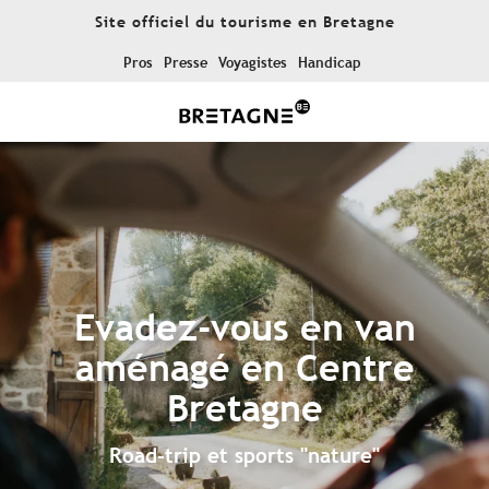
Aller
Site officiel du tourisme en Bretagne
au
contenu
Pros
Presse
Voyagistes
Handicap
principal
Evadez-vous en van
aménagé en Centre
Bretagne
Road-trip et sports "nature"