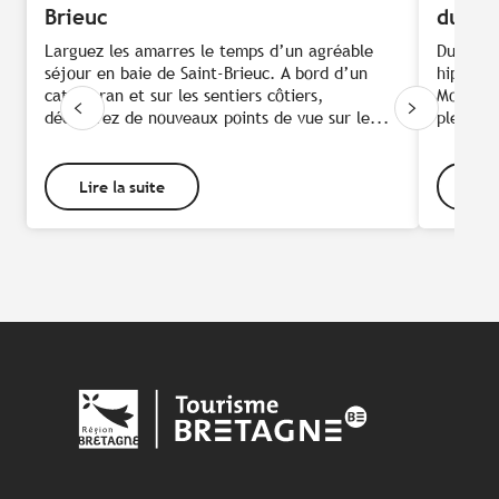
Brieuc
du Mo
Larguez les amarres le temps d’un agréable
Du bleu,
séjour en baie de Saint-Brieuc. A bord d’un
hippocam
catamaran et sur les sentiers côtiers,
Morbiha
découvrez de nouveaux points de vue sur le...
plein la
Lire la suite
Lire