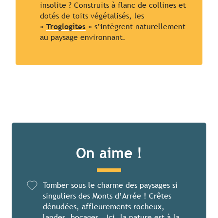
insolite ? Construits à flanc de collines et
dotés de toits végétalisés, les
«
Troglogîtes
» s’intègrent naturellement
au paysage environnant.
On aime !
Tomber sous le charme des paysages si
singuliers des Monts d’Arrée ! Crêtes
dénudées, affleurements rocheux,
landes, bocages… Ici, la nature est à la