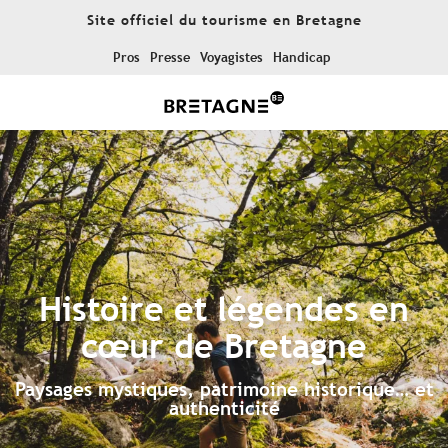
Aller
Site officiel du tourisme en Bretagne
au
contenu
Pros
Presse
Voyagistes
Handicap
principal
Histoire et légendes en
cœur de Bretagne
Paysages mystiques, patrimoine historique… et
authenticité