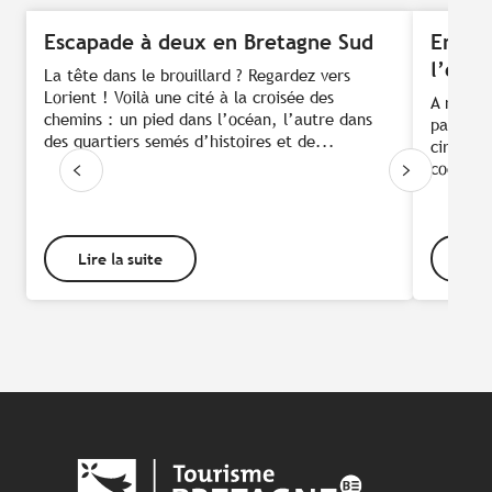
Escapade à deux en Bretagne Sud
En fam
l’eau
La tête dans le brouillard ? Regardez vers
Lorient ! Voilà une cité à la croisée des
A mi-che
chemins : un pied dans l’océan, l’autre dans
parcours
des quartiers semés d’histoires et de...
circulat
cocktail
Lire la suite
Lire