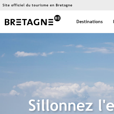
Aller
Site officiel du tourisme en Bretagne
au
contenu
principal
Destinations
Sillonnez l'