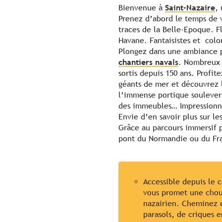
Bienvenue à
Saint-Nazaire
, 
Prenez d’abord le temps de v
traces de la Belle-Epoque. F
Havane. Fantaisistes et color
Plongez dans une ambiance pl
chantiers navals
. Nombreux 
sortis depuis 150 ans. Profit
géants de mer et découvrez l
l’immense portique soulever
des immeubles… Impressionn
Envie d’en savoir plus sur le
Grâce au parcours immersif 
pont du Normandie ou du Fra
Accessible depuis le 
vous promet une choue
nazairien. Cheminez e
parasols, de criques e