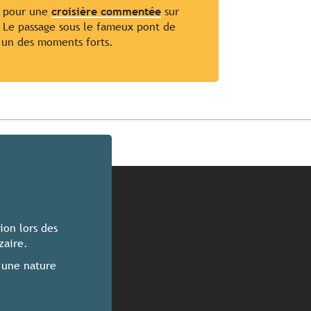
z pour une
croisière commentée
sur
e. Le passage sous le fameux pont de
l’un des moments forts.
ion lors des
zaire.
 une nature