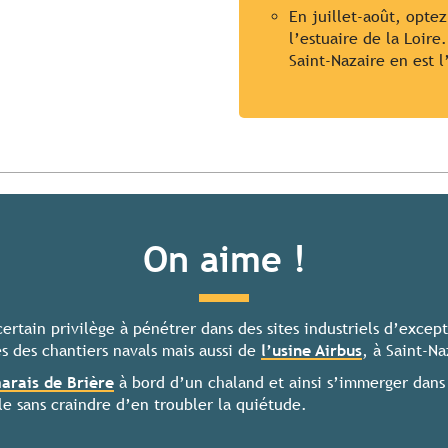
En juillet-août, opte
l’estuaire de la Loir
Saint-Nazaire en est 
On aime !
certain privilège à pénétrer dans des sites industriels d’except
es des chantiers navals mais aussi de
l’usine Airbus
, à Saint-Na
arais de Brière
à bord d’un chaland et ainsi s’immerger dans
e sans craindre d’en troubler la quiétude.