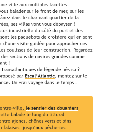
une ville aux multiples facettes !
ous balader sur le front de mer, sur les
lânez dans le charmant quartier de la
ées, ses villas vont vous dépayser !
us industrielle du côté du port et des
sont les paquebots de croisière qui en sont
ez d’une visite guidée pour approcher ces
es coulisses de leur construction. Regardez
 des sections de navires grandes comme
ant !
s transatlantiques de légende nés ici ?
proposé par
Escal’Atlantic
, montez sur le
nce. Un vrai voyage dans le temps !
centre-ville,
le sentier des douaniers
tte balade le long du littoral
ntre ajoncs, chênes verts et pins
n falaises, jusqu’aux pêcheries.