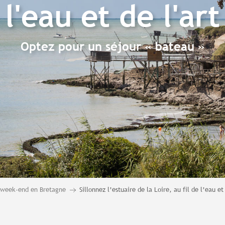
l'eau et de l'art
Optez pour un séjour « bateau »
t week-end en Bretagne
Sillonnez l’estuaire de la Loire, au fil de l’eau et