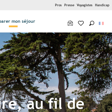
Pros
Presse
Voyagistes
Handicap
parer mon séjour
Recherche
Voir les favoris
re, au fil de