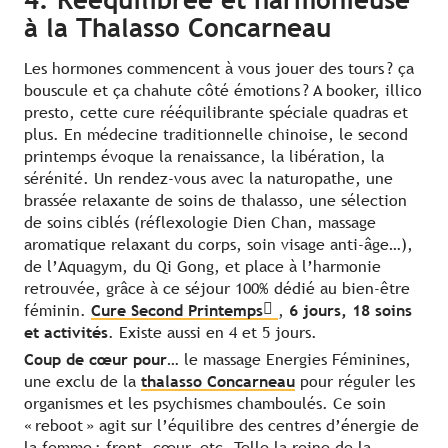
4. Rééquilibrée et harmonieuse
à la Thalasso Concarneau
Les hormones commencent à vous jouer des tours ? ça
bouscule et ça chahute côté émotions ? A booker, illico
presto, cette cure rééquilibrante spéciale quadras et
plus. En médecine traditionnelle chinoise, le second
printemps évoque la renaissance, la libération, la
sérénité. Un rendez-vous avec la naturopathe, une
brassée relaxante de soins de thalasso, une sélection
de soins ciblés (réflexologie Dien Chan, massage
aromatique relaxant du corps, soin visage anti-âge…),
de l’Aquagym, du Qi Gong, et place à l’harmonie
retrouvée, grâce à ce séjour 100% dédié au bien-être
féminin.
Cure Second Printemps
,
6 jours, 18 soins
et activités
. Existe aussi en 4 et 5 jours.
Coup de cœur pour…
le massage Energies Féminines,
une exclu de la
thalasso Concarneau
pour réguler les
organismes et les psychismes chamboulés. Ce soin
« reboot » agit sur l’équilibre des centres d’énergie de
la femme : front, cœur, etc. Telle la reine de la