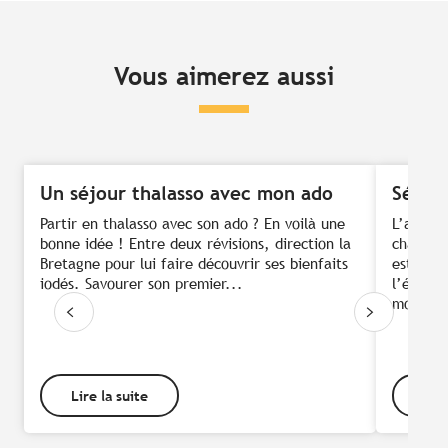
Vous aimerez aussi
Un séjour thalasso avec mon ado
Séjou
Partir en thalasso avec son ado ? En voilà une
L’arrivé
bonne idée ! Entre deux révisions, direction la
chambou
Bretagne pour lui faire découvrir ses bienfaits
est impo
iodés. Savourer son premier...
l’écoute
moment.
Lire la suite
Lire