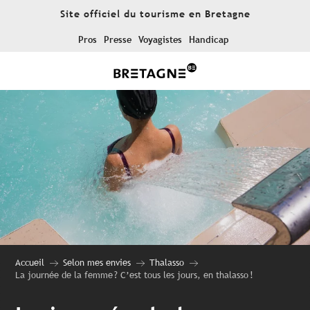
Aller
Site officiel du tourisme en Bretagne
au
contenu
Pros
Presse
Voyagistes
Handicap
principal
Accueil
Selon mes envies
Thalasso
La journée de la femme ? C’est tous les jours, en thalasso !