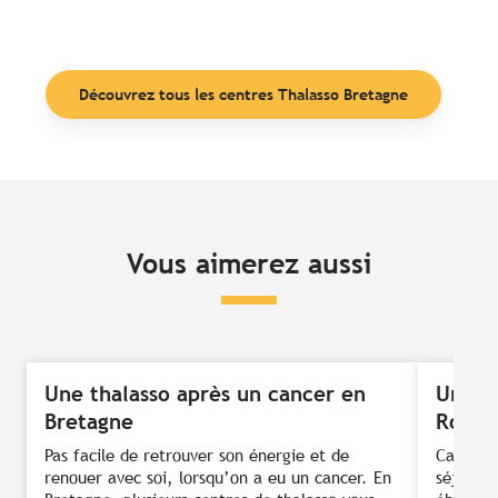
Découvrez tous les centres Thalasso Bretagne
Vous aimerez aussi
Une thalasso après un cancer en
Une th
Bretagne
Roscof
Pas facile de retrouver son énergie et de
Cap sur 
renouer avec soi, lorsqu’on a eu un cancer. En
séjour t