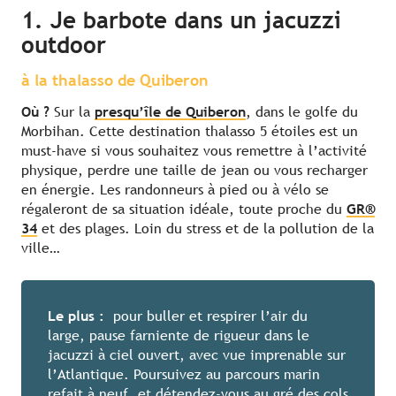
1. Je barbote dans un jacuzzi
outdoor
à la thalasso de Quiberon
Où ?
Sur la
presqu’île de Quiberon
, dans le golfe du
Morbihan. Cette destination thalasso 5 étoiles est un
must-have si vous souhaitez vous remettre à l’activité
physique, perdre une taille de jean ou vous recharger
en énergie. Les randonneurs à pied ou à vélo se
régaleront de sa situation idéale, toute proche du
GR®
34
et des plages. Loin du stress et de la pollution de la
ville…
Le plus :
pour buller et respirer l’air du
large, pause farniente de rigueur dans le
jacuzzi à ciel ouvert, avec vue imprenable sur
l’Atlantique. Poursuivez au parcours marin
refait à neuf, et détendez-vous au gré des cols