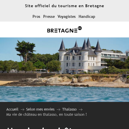
Aller
Site officiel du tourisme en Bretagne
au
contenu
Pros
Presse
Voyagistes
Handicap
principal
Accueil
Selon mes envies
Thalasso
Ma vie de château en thalasso, en toute saison !