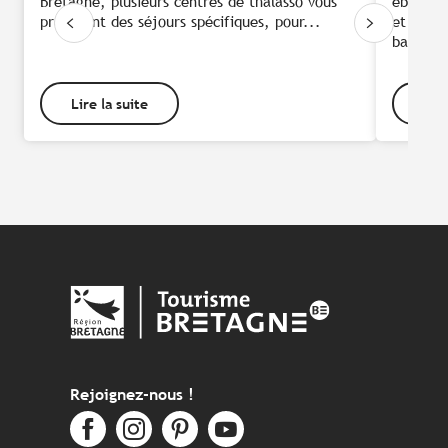
Bretagne, plusieurs centres de thalasso vous
ébouriff
proposent des séjours spécifiques, pour...
et la th
balance.
Lire la suite
Lire
Rejoignez-nous !