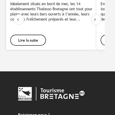
Idéalement situés en bord de mer, les 14
Envie d
établissements Thalasso Bretagne ont tout pour
iodée et
plaire avec leurs bars ouverts à l’année, leurs
que soit
cocktails fraîchement préparés et leur...
destinat
Lire la suite
Lire
Rejoignez-nous !