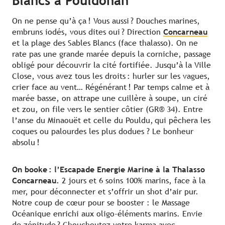
Blancs à Pouldohan
On ne pense qu’à ça ! Vous aussi ? Douches marines,
embruns iodés, vous dites oui ? Direction
Concarneau
et la plage des Sables Blancs (face thalasso). On ne
rate pas une grande marée depuis la corniche, passage
obligé pour découvrir la cité fortifiée. Jusqu’à la Ville
Close, vous avez tous les droits : hurler sur les vagues,
crier face au vent… Régénérant ! Par temps calme et à
marée basse, on attrape une cuillère à soupe, un ciré
et zou, on file vers le sentier côtier (GR® 34). Entre
l’anse du Minaouët et celle du Pouldu, qui pêchera les
coques ou palourdes les plus dodues ? Le bonheur
absolu !
On booke : l’Escapade Energie Marine à la Thalasso
Concarneau.
2 jours et 6 soins 100% marins, face à la
mer, pour déconnecter et s’offrir un shot d’air pur.
Notre coup de cœur pour se booster : le Massage
Océanique enrichi aux oligo-éléments marins. Envie
de zénitude ? Chouchoutez votre karma avec