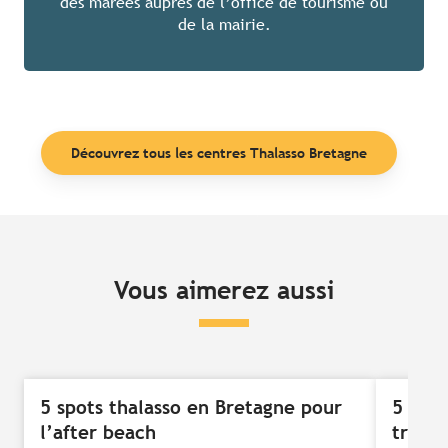
des marées auprès de l’office de tourisme ou
de la mairie.
Découvrez tous les centres Thalasso Bretagne
Vous aimerez aussi
5 spots thalasso en Bretagne pour
5 idée
l’after beach
très s