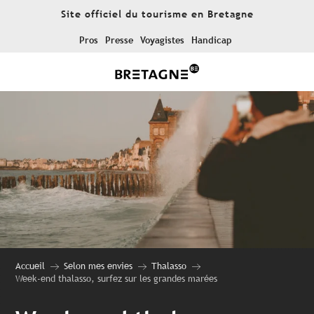
Aller
Site officiel du tourisme en Bretagne
au
contenu
Pros
Presse
Voyagistes
Handicap
principal
Accueil
Selon mes envies
Thalasso
Week-end thalasso, surfez sur les grandes marées