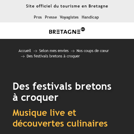
Aller
Site officiel du tourisme en Bretagne
au
contenu
Pros
Presse
Voyagistes
Handicap
principal
Accueil
Selon mes envies
Nos coups de cœur
Des festivals bretons à croquer
Des festivals bretons
à croquer
Musique live et
découvertes culinaires