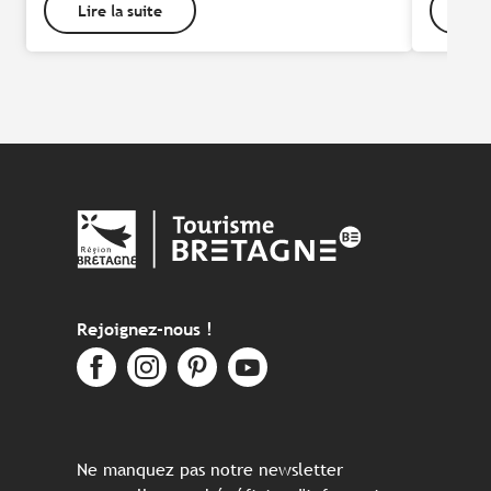
Lire la suite
Lire
Rejoignez-nous !
Ne manquez pas notre newsletter