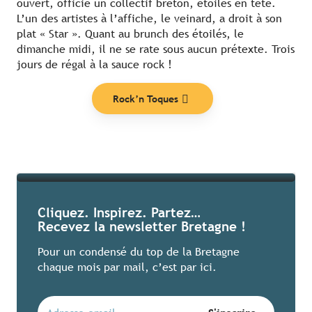
ouvert, officie un collectif breton, étoilés en tête.
L’un des artistes à l’affiche, le veinard, a droit à son
plat « Star ». Quant au brunch des étoilés, le
dimanche midi, il ne se rate sous aucun prétexte. Trois
jours de régal à la sauce rock !
Nos coups de cœur
Rock’n Toques
Lire la suite
Cliquez. Inspirez. Partez…
Recevez la newsletter Bretagne !
Pour un condensé du top de la Bretagne
chaque mois par mail, c’est par ici.