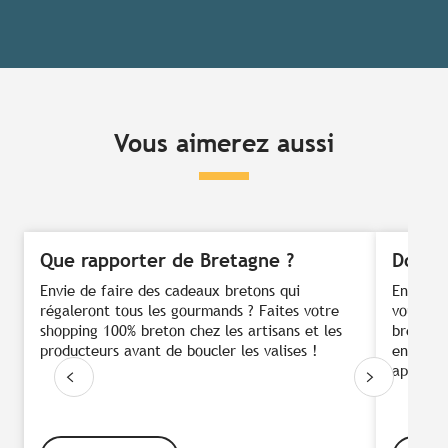
Vous aimerez aussi
Que rapporter de Bretagne ?
Dormi
Envie de faire des cadeaux bretons qui
Envie d
régaleront tous les gourmands ? Faites votre
vous un
shopping 100% breton chez les artisans et les
breton..
producteurs avant de boucler les valises !
enchant
apprécie