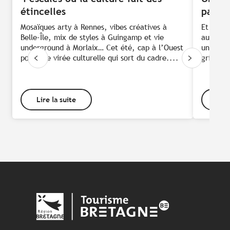
étincelles
panor
Mosaïques arty à Rennes, vibes créatives à
Et si on
Belle-Île, mix de styles à Guingamp et vie
autreme
underground à Morlaix… Cet été, cap à l’Ouest
unique, 
pour une virée culturelle qui sort du cadre....
grimper 
Lire la suite
Lire