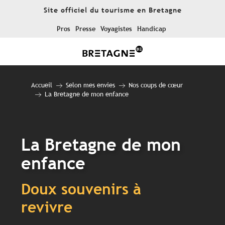
Aller
Site officiel du tourisme en Bretagne
au
contenu
Pros
Presse
Voyagistes
Handicap
principal
Accueil
Selon mes envies
Nos coups de cœur
La Bretagne de mon enfance
La Bretagne de mon
enfance
Doux souvenirs à
revivre