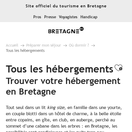
Aller
Site officiel du tourisme en Bretagne
au
contenu
Pros
Presse
Voyagistes
Handicap
principal
Accueil
Préparer mon séjour
Où dormir ?
Tous les hébergements
Tous les hébergements
Ajo
Trouver votre hébergement
en Bretagne
Tout seul dans un lit
king size
, en famille dans une yourte,
en couple blotti dans un hôtel de charme, à la belle étoile
entre copains, en gîte, en club, en auberge, perché au
sommet d’une cabane dans les arbres : en Bretagne, les