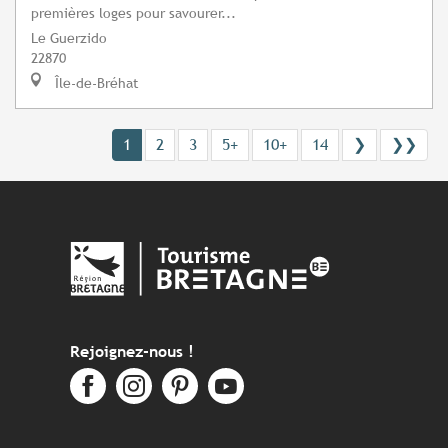
premières loges pour savourer...
Le Guerzido
22870
Île-de-Bréhat
1
2
3
5+
10+
14
❯
❯❯
Rejoignez-nous !