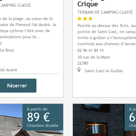
Crique
CAMPING CLASSÉ
TERRAIN DE CAMPING CLASSÉ
m de la plage, au cœur de la
éaire de Pléneuf-Val-André, le
Perché au-dessus des flots, au
daya rythme l’été avec de
pointe de Saint-Cast, ce camp
nimations pour le...
invite à goûter à l’atmosphère
0
convivial aux charmes d’antan
Le Brun
02 96 41 89 19
10 rue de la Mare
22380
Val-André
Saint-Cast-le-Guildo
Réserver
À partir de
À p
89 €
6
Chambre double
Cha