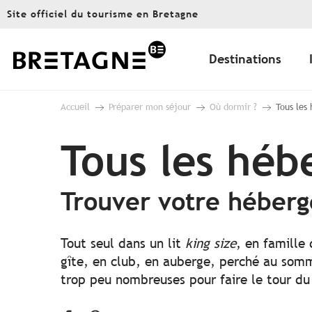
Aller
Site officiel du tourisme en Bretagne
au
contenu
principal
Destinations
Accueil
Préparer mon séjour
Où dormir ?
Tous les
Tous les hé
Trouver votre héber
Tout seul dans un lit
king size
, en famille
gîte, en club, en auberge, perché au somme
trop peu nombreuses pour faire le tour du