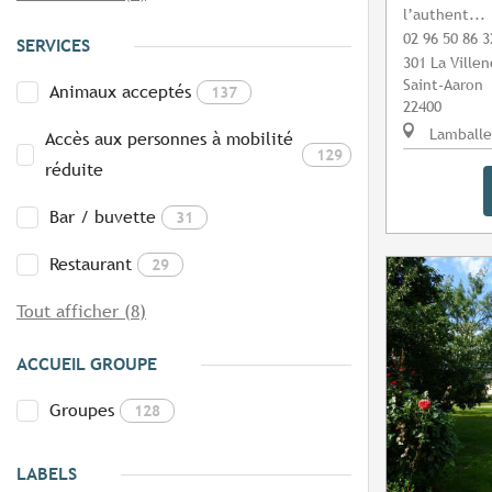
l’authent...
02 96 50 86 3
SERVICES
301 La Ville
Saint-Aaron
Animaux acceptés
137
22400
Lamballe
Accès aux personnes à mobilité
129
réduite
Bar / buvette
31
Restaurant
29
Tout afficher (8)
ACCUEIL GROUPE
Groupes
128
LABELS