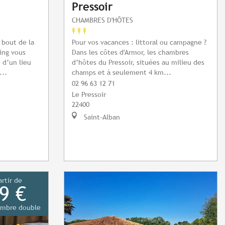
Pressoir
CHAMBRES D'HÔTES
 bout de la
Pour vos vacances : littoral ou campagne ?
ing vous
Dans les côtes d'Armor, les chambres
 d’un lieu
d’hôtes du Pressoir, situées au milieu des
...
champs et à seulement 4 km...
02 96 63 12 71
Le Pressoir
22400
Saint-Alban
artir de
9 €
mbre double