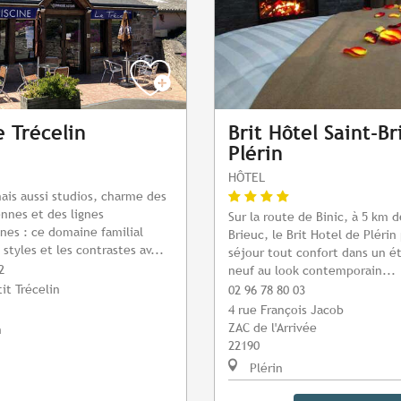
e Trécelin
Brit Hôtel Saint-Br
Plérin
HÔTEL
is aussi studios, charme des
ennes et des lignes
Sur la route de Binic, à 5 km d
es : ce domaine familial
Brieuc, le Brit Hotel de Pléri
styles et les contrastes av...
séjour tout confort dans un é
2
neuf au look contemporain...
it Trécelin
02 96 78 80 03
4 rue François Jacob
ZAC de l'Arrivée
n
22190
Plérin