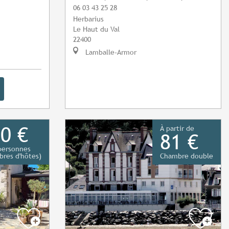
06 03 43 25 28
Herbarius
Le Haut du Val
22400
Lamballe-Armor
0 €
À partir de
81 €
personnes
res d'hôtes)
Chambre double