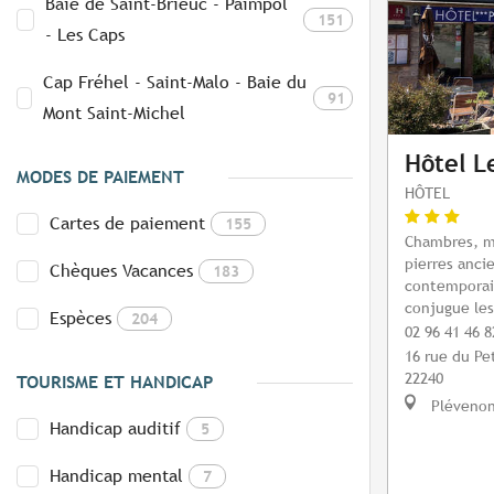
Baie de Saint-Brieuc - Paimpol
151
- Les Caps
Cap Fréhel - Saint-Malo - Baie du
91
Mont Saint-Michel
Hôtel L
MODES DE PAIEMENT
HÔTEL
Cartes de paiement
155
Chambres, ma
pierres anci
Chèques Vacances
183
contemporain
conjugue les 
Espèces
204
02 96 41 46 8
16 rue du Pet
22240
TOURISME ET HANDICAP
Pléveno
Handicap auditif
5
Handicap mental
7