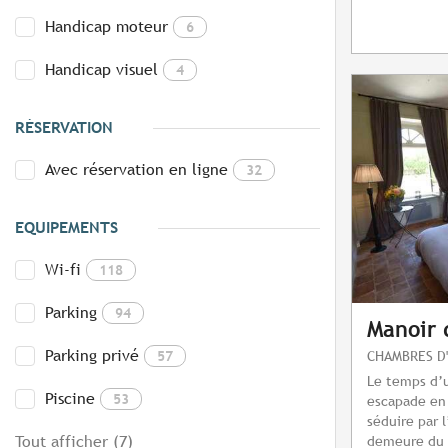
Handicap moteur
6
Handicap visuel
4
RÉSERVATION
Avec réservation en ligne
32
EQUIPEMENTS
Wi-fi
118
Parking
94
Manoir 
Parking privé
57
CHAMBRES D
Le temps d’
Piscine
53
escapade en
séduire par 
Tout afficher (7)
demeure du 1