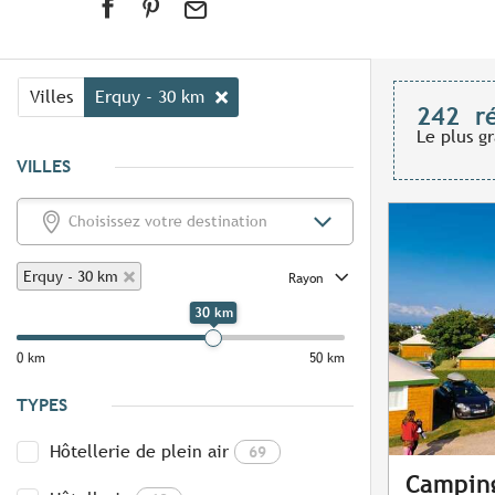
Villes
Erquy - 30 km
242
r
Le plus g
VILLES
Erquy - 30 km
Rayon
30 km
0 km
50 km
TYPES
Hôtellerie de plein air
69
Camping