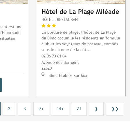
d
Hôtel de La Plage Miléade
HÔTEL - RESTAURANT
Jacut est une
En bordure de plage, l’hôtel de La Plage
e d'Emeraude
de Binic accueille les résidents en formule
situation
club et les voyageurs de passage, tombés
sous le charme de la côt...
02 96 73 61 04
Avenue des Bernains
22520
Binic-Étables-sur-Mer
2
3
7+
14+
21
❯
❯❯