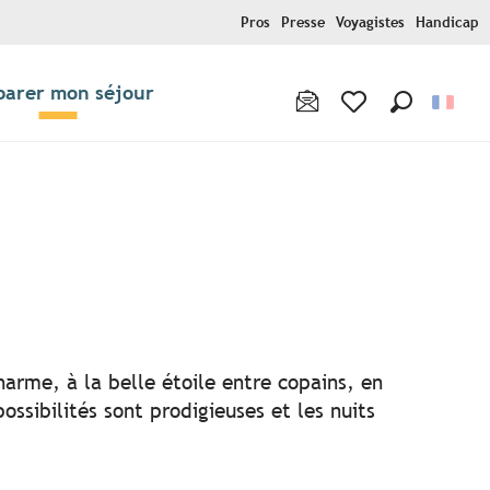
Pros
Presse
Voyagistes
Handicap
parer mon séjour
Recherche
Voir les favoris
r aux favoris
harme, à la belle étoile entre copains, en
ssibilités sont prodigieuses et les nuits