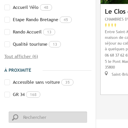
Accueil Vélo
48
Le Clos
CHAMBRES D
Etape Rando Bretagne
45
Rando Accueil
Entre Saint-
13
maison de ca
séjour au ca
Qualité tourisme
13
à quelques p
06 68 37 62 6
Tout afficher (6)
5 le Pont Ma
35800
À PROXIMITÉ
Saint-Bri
Accessible sans voiture
35
GR 34
168