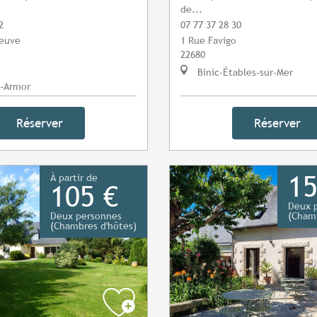
de...
2
07 77 37 28 30
neuve
1 Rue Favigo
22680
Binic-Étables-sur-Mer
-Armor
Réserver
Réserver
15
À partir de
105 €
Deux 
Deux personnes
(Chamb
(Chambres d'hôtes)