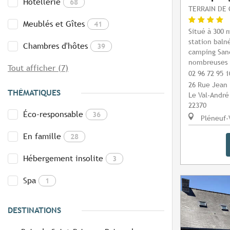
Hôtellerie
68
TERRAIN DE 
Meublés et Gîtes
41
Situé à 300 
station baln
Chambres d'hôtes
39
camping San
nombreuses a
Tout afficher (7)
02 96 72 95 1
26 Rue Jean 
THÉMATIQUES
Le Val-André
22370
Éco-responsable
36
Pléneuf-
En famille
28
Hébergement insolite
3
Spa
1
DESTINATIONS