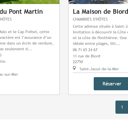
 du Pont Martin
La Maison de Bior
'HÔTES
CHAMBRES D'HÔTES
Cette adresse située à Saint-
Malo et le Cap Fréhel, cette
invitation à découvrir la Côt
ractère est l’assurance d’un
et la côte de Penthièvre. Une 
lme dans un écrin de verdure,
idéale entre plages, litt...
as seulement d...
06 71 65 24 67
5
11 rue de Biord
rtin
22750
Saint-Jacut-de-la-Mer
ac-sur-Mer
Réserver
1