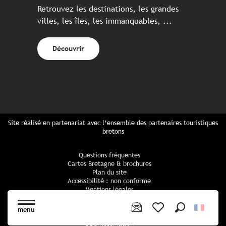
Retrouvez les destinations, les grandes
villes, les îles, les immanquables, ...
Découvrir
Site réalisé en partenariat avec l’ensemble des partenaires touristiques
bretons
Questions fréquentes
Cartes Bretagne & brochures
Plan du site
Accessibilité : non conforme
Mentions légales
Politique de confidentialité
Politique cookies
menu
Paramètres des cookies
Recherche
Voir les favoris
CGU Réservation