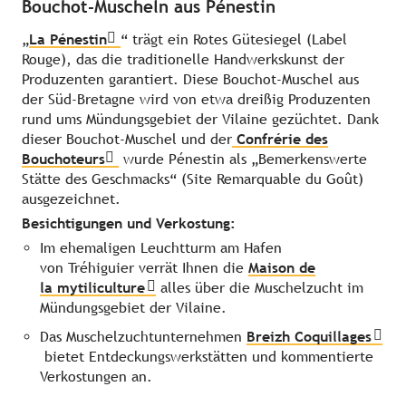
Bouchot-Muscheln aus Pénestin
„
La Pénestin
“ trägt ein Rotes Gütesiegel (Label
Rouge), das die traditionelle Handwerkskunst der
Produzenten garantiert. Diese Bouchot-Muschel aus
der Süd-Bretagne wird von etwa dreißig Produzenten
rund ums Mündungsgebiet der Vilaine gezüchtet. Dank
dieser Bouchot-Muschel und der
Confrérie des
Bouchoteurs
wurde Pénestin als „Bemerkenswerte
Stätte des Geschmacks“ (Site Remarquable du Goût)
ausgezeichnet.
Besichtigungen und Verkostung:
Im ehemaligen Leuchtturm am Hafen
von Tréhiguier verrät Ihnen die
Maison de
la mytiliculture
alles über die Muschelzucht im
Mündungsgebiet der Vilaine.
Das Muschelzuchtunternehmen
Breizh Coquillages
bietet Entdeckungswerkstätten und kommentierte
Verkostungen an.