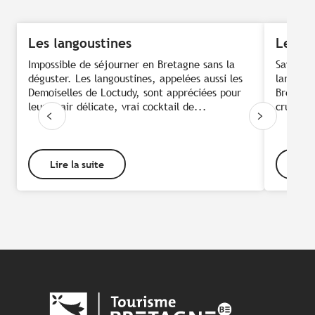
Les langoustines
Le pla
Impossible de séjourner en Bretagne sans la
Savourer
déguster. Les langoustines, appelées aussi les
large, c
Demoiselles de Loctudy, sont appréciées pour
Bretagne
leur chair délicate, vrai cocktail de...
crustacé
Lire la suite
Lire