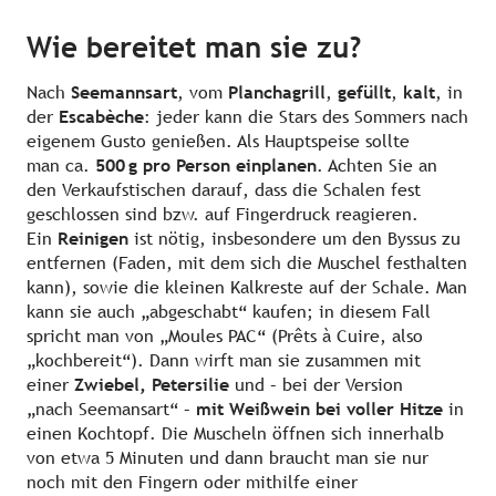
Wie bereitet man sie zu?
Nach
Seemannsart
, vom
Planchagrill
,
gefüllt
,
kalt
, in
der
Escabèche
: jeder kann die Stars des Sommers nach
eigenem Gusto genießen. Als Hauptspeise sollte
man ca.
500 g pro Person einplanen
. Achten Sie an
den Verkaufstischen darauf, dass die Schalen fest
geschlossen sind bzw. auf Fingerdruck reagieren.
Ein
Reinigen
ist nötig, insbesondere um den Byssus zu
entfernen (Faden, mit dem sich die Muschel festhalten
kann), sowie die kleinen Kalkreste auf der Schale. Man
kann sie auch „abgeschabt“ kaufen; in diesem Fall
spricht man von „Moules PAC“ (Prêts à Cuire, also
„kochbereit“). Dann wirft man sie zusammen mit
einer
Zwiebel, Petersilie
und – bei der Version
„nach Seemansart“ –
mit Weißwein bei voller Hitze
in
einen Kochtopf. Die Muscheln öffnen sich innerhalb
von etwa 5 Minuten und dann braucht man sie nur
noch mit den Fingern oder mithilfe einer