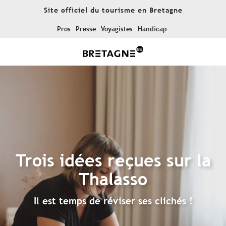
Aller
Site officiel du tourisme en Bretagne
au
contenu
Pros
Presse
Voyagistes
Handicap
principal
Trois idées reçues sur la
Thalasso
Il est temps de réviser ses clichés !