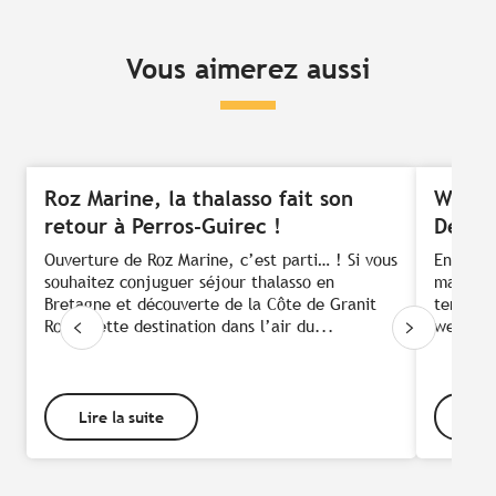
Vous aimerez aussi
Roz Marine, la thalasso fait son
Week-e
retour à Perros-Guirec !
Déten
Ouverture de Roz Marine, c’est parti… ! Si vous
Envie d’
souhaitez conjuguer séjour thalasso en
maillots
Bretagne et découverte de la Côte de Granit
tenue de
Rose, cette destination dans l’air du...
week-end
Lire la suite
Lire